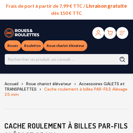
Frais de port à partir de 7,99 € TTC /
Livraison gratuite
dès 150 € TTC
Roues
Roulettes
Roue chariot élévateur
Accueil
Roue chariot élévateur
Accessoires GALETS et
TRANSPALETTES
Cache roulement à billes PAR-FILS Alésage
25 mm
CACHE ROULEMENT À BILLES PAR-FILS