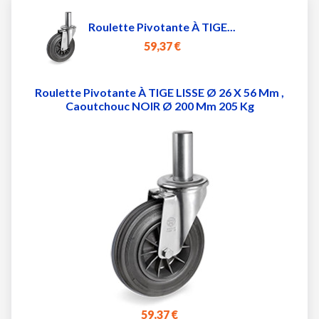
Roulette Pivotante À TIGE...
59,37 €
Roulette Pivotante À TIGE LISSE Ø 26 X 56 Mm ,
Caoutchouc NOIR Ø 200 Mm 205 Kg
59,37 €