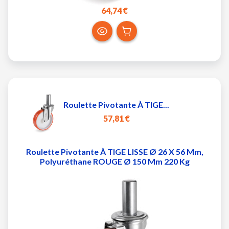
64,74 €
Roulette Pivotante À TIGE...
57,81 €
Roulette Pivotante À TIGE LISSE Ø 26 X 56 Mm,
Polyuréthane ROUGE Ø 150 Mm 220 Kg