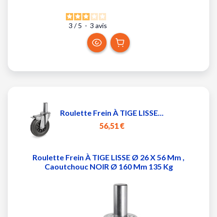
3
/
5
-
3
avis
Roulette Frein À TIGE LISSE...
56,51 €
Roulette Frein À TIGE LISSE Ø 26 X 56 Mm ,
Caoutchouc NOIR Ø 160 Mm 135 Kg