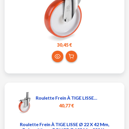
30,45 €
Roulette Frein À TIGE LISSE...
40,77 €
Roulette Frein À TIGE LISSE Ø 22 X 42 Mm,