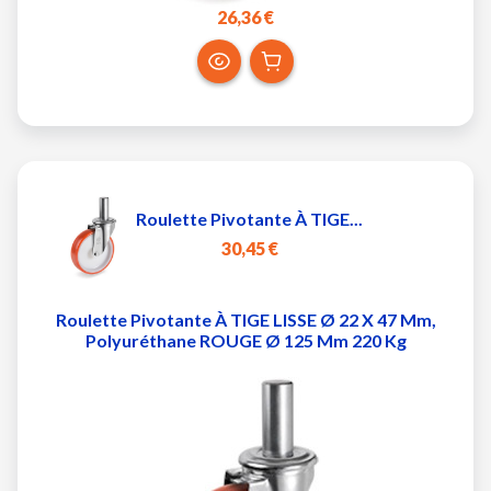
26,36 €
Roulette Pivotante À TIGE...
30,45 €
Roulette Pivotante À TIGE LISSE Ø 22 X 47 Mm,
Polyuréthane ROUGE Ø 125 Mm 220 Kg