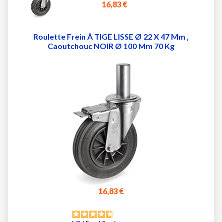
16,83 €
Roulette Frein À TIGE LISSE Ø 22 X 47 Mm ,
Caoutchouc NOIR Ø 100 Mm 70 Kg
16,83 €