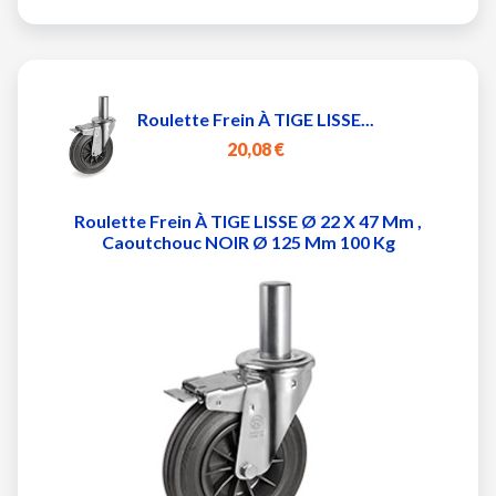
Roulette Frein À TIGE LISSE...
20,08 €
Roulette Frein À TIGE LISSE Ø 22 X 47 Mm ,
Caoutchouc NOIR Ø 125 Mm 100 Kg