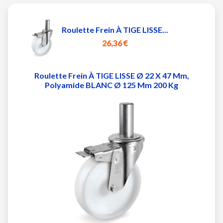
Roulette Frein À TIGE LISSE...
26,36 €
Roulette Frein À TIGE LISSE Ø 22 X 47 Mm,
Polyamide BLANC Ø 125 Mm 200 Kg