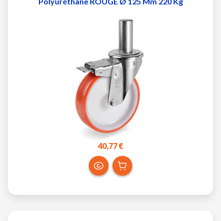
Polyuréthane ROUGE Ø 125 Mm 220 Kg
40,77 €