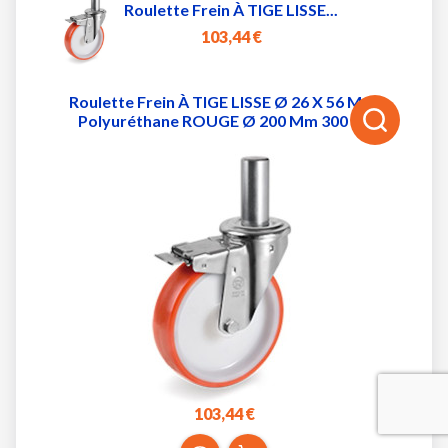
Roulette Frein À TIGE LISSE...
103,44 €
Roulette Frein À TIGE LISSE Ø 26 X 56 Mm,
Polyuréthane ROUGE Ø 200 Mm 300 Kg
103,44 €