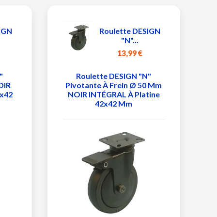
IGN
Roulette DESIGN
"N"...
13,99 €
"
Roulette DESIGN "N"
OIR
Pivotante À Frein Ø 50 Mm
2x42
NOIR INTÉGRAL À Platine
42x42 Mm