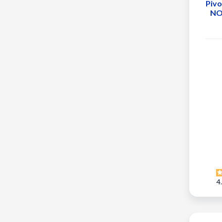
Pivo
NO
4