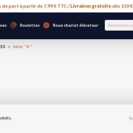
s de port à partir de 7,99 € TTC /
Livraison gratuite
dès 150 
ues
Roulettes
Roue chariot élévateur
VES
Série " N "
oduits.
Tr