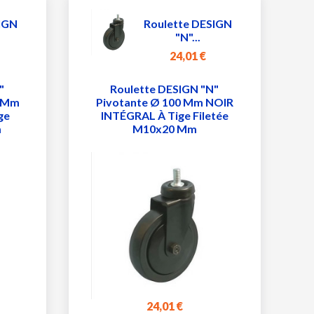
IGN
Roulette DESIGN
"N"...
24,01 €
"
Roulette DESIGN "N"
5 Mm
Pivotante Ø 100 Mm NOIR
ge
INTÉGRAL À Tige Filetée
m
M10x20 Mm
24,01 €