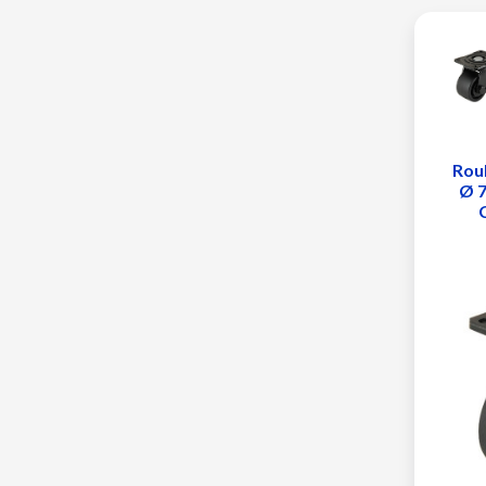
Rou
Ø 