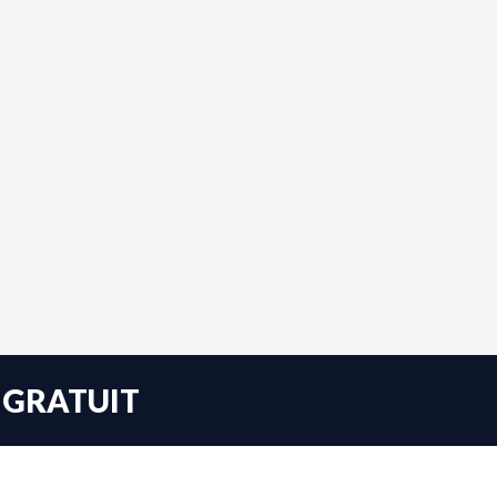
T
GRATUIT