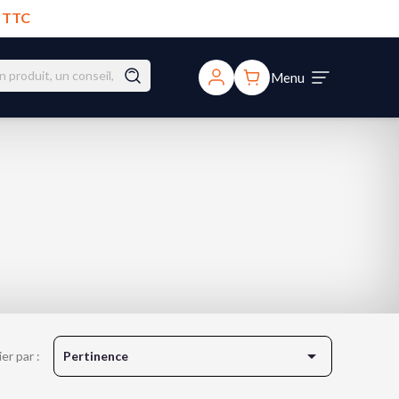
€ TTC
Menu

ier par :
Pertinence