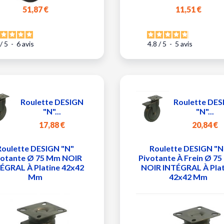
51,87 €
11,51 €
/
5
-
6
avis
4.8
/
5
-
5
avis
Roulette DESIGN
Roulette DES
"N"...
"N"...
17,88 €
20,84 €
Roulette DESIGN "N"
Roulette DESIGN "N
votante Ø 75 Mm NOIR
Pivotante À Frein Ø 7
ÉGRAL À Platine 42x42
NOIR INTÉGRAL À Plat
Mm
42x42 Mm