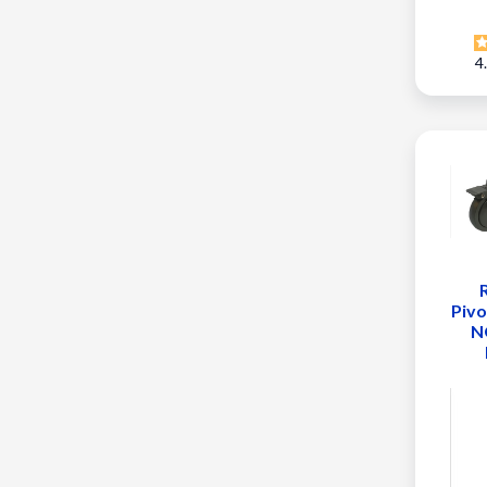
4
Pivo
N