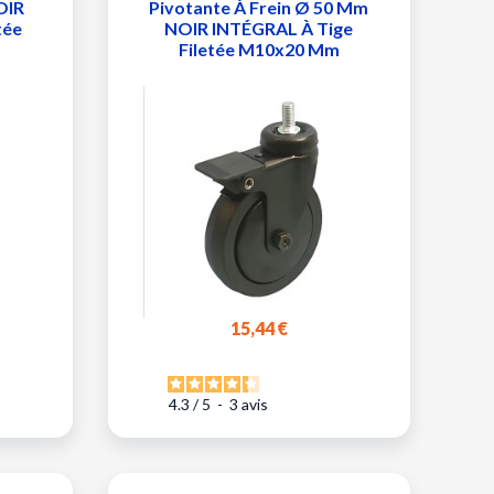
OIR
Pivotante À Frein Ø 50 Mm
tée
NOIR INTÉGRAL À Tige
Filetée M10x20 Mm
Vous ne savez pas quel article choisir ?
15,44 €
Essayez notre recherche simplifiée
4.3
/
5
-
3
avis