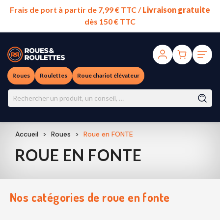
Frais de port à partir de 7,99 € TTC /
Livraison gratuite
dès 150 € TTC
Roues
Roulettes
Roue chariot élévateur
Accueil
Roues
Roue en FONTE
ROUE EN FONTE
Nos catégories de
roue en fonte