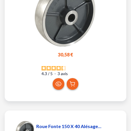
30,58 €
4.3
/
5
-
3
avis
Roue Fonte 150 X 40 Alésage...