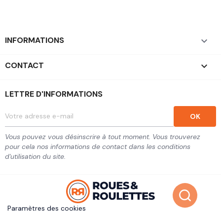
INFORMATIONS

CONTACT
keyboard_arrow_down
LETTRE D'INFORMATIONS
Vous pouvez vous désinscrire à tout moment. Vous trouverez
pour cela nos informations de contact dans les conditions
d'utilisation du site.
Paramètres des cookies