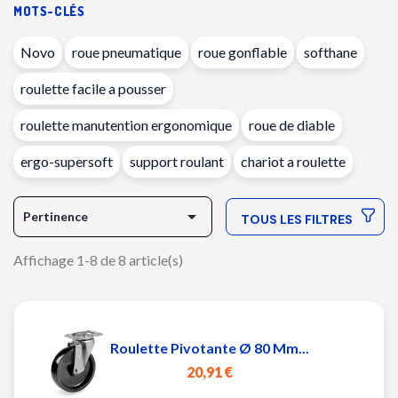
MOTS-CLÉS
Novo
roue pneumatique
roue gonflable
softhane
roulette facile a pousser
roulette manutention ergonomique
roue de diable
ergo-supersoft
support roulant
chariot a roulette

Pertinence
TOUS LES FILTRES
Affichage 1-8 de 8 article(s)
Roulette Pivotante Ø 80 Mm...
20,91 €