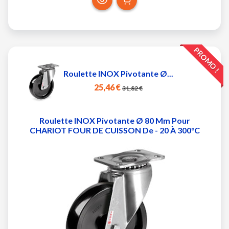
PROMO !
Roulette INOX Pivotante Ø...
25,46 €
31,82 €
Roulette INOX Pivotante Ø 80 Mm Pour
CHARIOT FOUR DE CUISSON De - 20 À 300°C