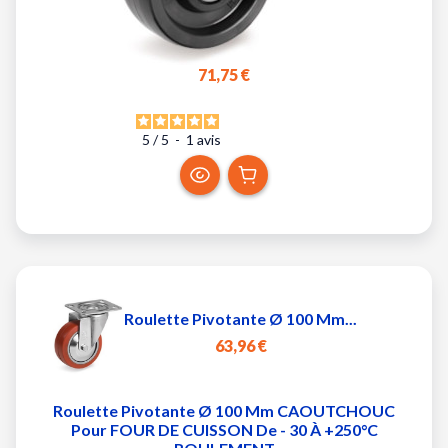
71,75 €
5
/
5
-
1
avis
Roulette Pivotante Ø 100 Mm...
63,96 €
Roulette Pivotante Ø 100 Mm CAOUTCHOUC
Pour FOUR DE CUISSON De - 30 À +250°C