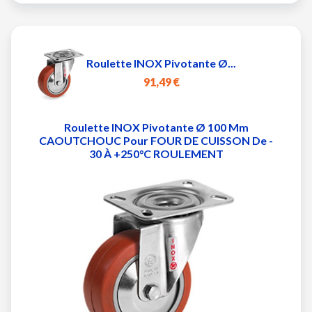
Roulette INOX Pivotante Ø...
91,49 €
Roulette INOX Pivotante Ø 100 Mm
CAOUTCHOUC Pour FOUR DE CUISSON De -
30 À +250°C ROULEMENT