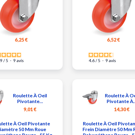
6,25 €
6,52 €
.9
/
5
-
9
avis
4.6
/
5
-
9
avis
Roulette À Oeil
Roulette À Oe
Pivotante...
Pivotante À..
9,01 €
14,30 €
lette À Oeil Pivotante
Roulette À Oeil Pivota
iamètre 50 Mm Roue
Frein Diamètre 50 Mm 
yuréthane Rouge - 55 Kg
Polyuréthane Rouge - 5