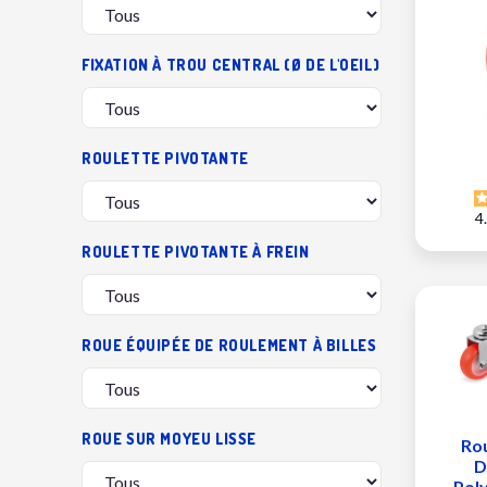
FIXATION À TROU CENTRAL (Ø DE L'OEIL)
ROULETTE PIVOTANTE
4
ROULETTE PIVOTANTE À FREIN
ROUE ÉQUIPÉE DE ROULEMENT À BILLES
ROUE SUR MOYEU LISSE
Rou
D
Pol