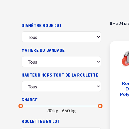
Il y a 34 pr
DIAMÈTRE ROUE (Ø)
MATIÈRE DU BANDAGE
HAUTEUR HORS TOUT DE LA ROULETTE
Rou
D
Pol
CHARGE
30 kg - 660 kg
ROULETTES EN LOT