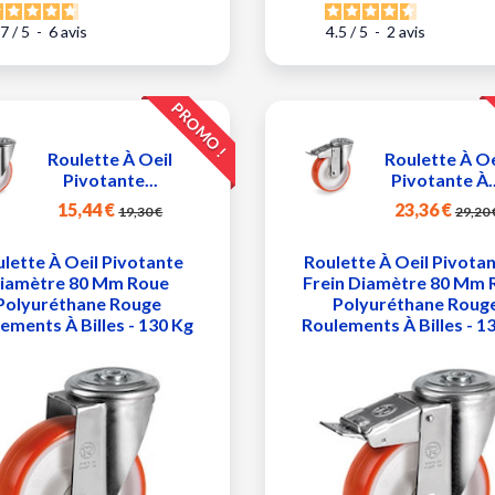
.7
/
5
-
6
avis
4.5
/
5
-
2
avis
PROMO !
Roulette À Oeil
Roulette À Oe
Pivotante...
Pivotante À..
15,44 €
23,36 €
19,30 €
29,20 
lette À Oeil Pivotante
Roulette À Oeil Pivota
iamètre 80 Mm Roue
Frein Diamètre 80 Mm 
Polyuréthane Rouge
Polyuréthane Roug
ements À Billes - 130 Kg
Roulements À Billes - 1