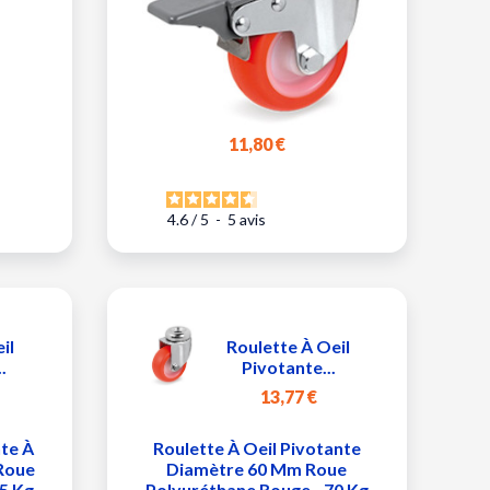
11,80 €
4.6
/
5
-
5
avis
il
Roulette À Oeil
.
Pivotante...
13,77 €
nte À
Roulette À Oeil Pivotante
Roue
Diamètre 60 Mm Roue
5 Kg
Polyuréthane Rouge - 70 Kg