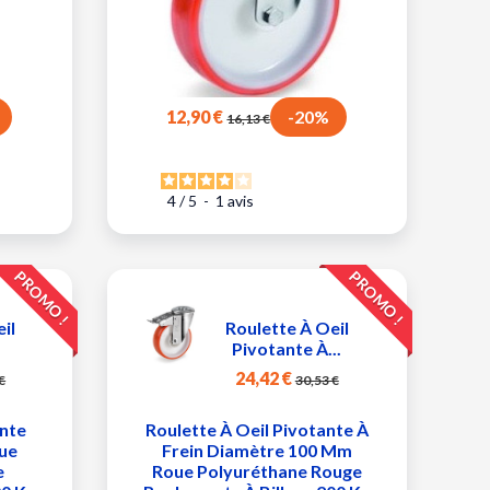
12,90 €
-20%
16,13 €
4
/
5
-
1
avis
PROMO !
PROMO !
il
Roulette À Oeil
.
Pivotante À...
24,42 €
€
30,53 €
ante
Roulette À Oeil Pivotante À
ue
Frein Diamètre 100 Mm
e
Roue Polyuréthane Rouge