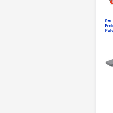
Roul
Fre
Pol