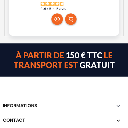
4.6
/
5
-
5
avis
À PARTIR DE
150 € TTC
LE
TRANSPORT EST
GRATUIT
INFORMATIONS

CONTACT
keyboard_arrow_down