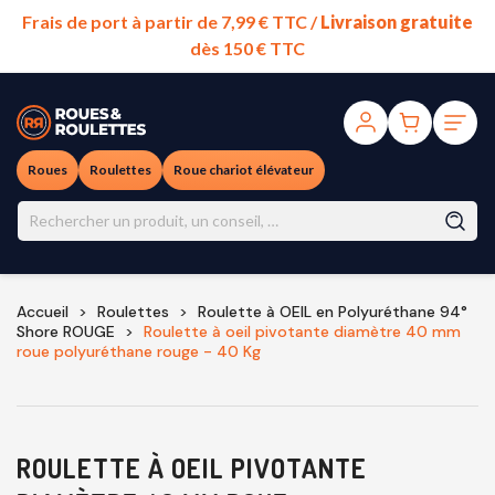
Frais de port à partir de 7,99 € TTC /
Livraison gratuite
dès 150 € TTC
Roues
Roulettes
Roue chariot élévateur
Accueil
Roulettes
Roulette à OEIL en Polyuréthane 94°
Shore ROUGE
Roulette à oeil pivotante diamètre 40 mm
roue polyuréthane rouge - 40 Kg
ROULETTE À OEIL PIVOTANTE