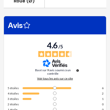
Roue (Ø)
Avis
4.6
/
5
Basé sur
9
avis soumis à un
contrôle
Voir tous les avis sur ce site
5
étoiles
6
4
étoiles
2
3
étoiles
1
2
étoiles
0
1
étoile
0