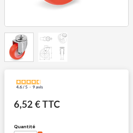
4.6
/
5
-
9
avis
6,52 € TTC
Quantité