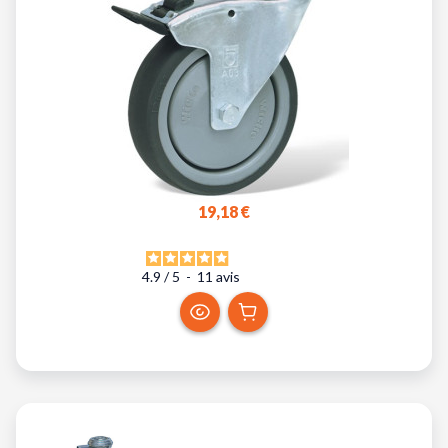
19,18 €
4.9
/
5
-
11
avis