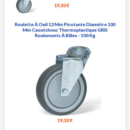
19,30 €
Roulette À Oeil 12 Mm Pivotante Diamètre 100
Mm Caoutchouc Thermoplastique GRIS
Roulements À Billes - 100 Kg
19,30 €