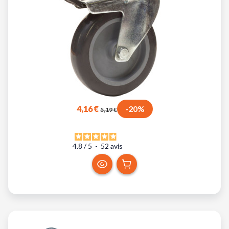
4,16 €
-20%
5,19 €
4.8
/
5
-
52
avis