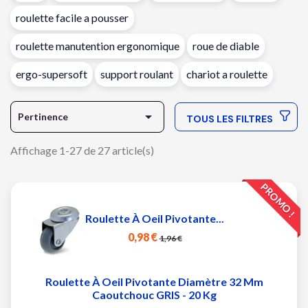
roulette facile a pousser
roulette manutention ergonomique
roue de diable
ergo-supersoft
support roulant
chariot a roulette

Pertinence
TOUS LES FILTRES
Affichage 1-27 de 27 article(s)
PROMO !
Roulette À Oeil Pivotante...
0,98 €
1,96 €
Roulette À Oeil Pivotante Diamètre 32 Mm
Caoutchouc GRIS - 20 Kg