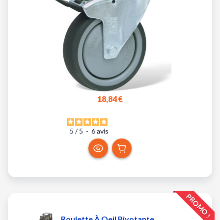
18,84 €
5
/
5
-
6
avis
PROMO !
Roulette À Oeil Pivotante...