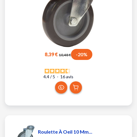
8,39 €
-20%
10,48 €
4.4
/
5
-
16
avis
Roulette À Oeil 10 Mm...