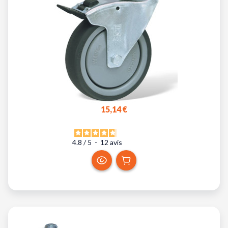
15,14 €
4.8
/
5
-
12
avis