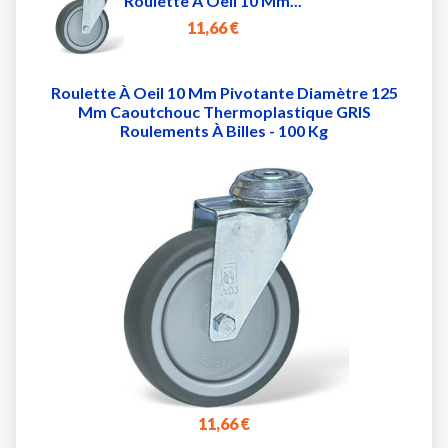
Roulette À Oeil 10 Mm...
11,66 €
Roulette À Oeil 10 Mm Pivotante Diamètre 125
Mm Caoutchouc Thermoplastique GRIS
Roulements À Billes - 100 Kg
11,66 €