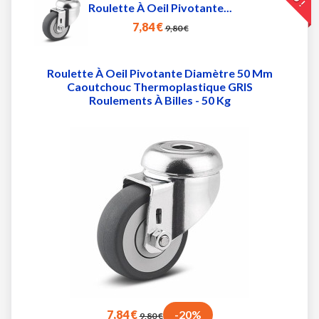
Roulette À Oeil Pivotante...
7,84 €
9,80 €
Roulette À Oeil Pivotante Diamètre 50 Mm
Caoutchouc Thermoplastique GRIS
Roulements À Billes - 50 Kg
7,84 €
-20%
9,80 €