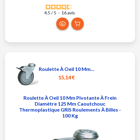
4.5
/
5
-
16
avis
Roulette À Oeil 10 Mm...
15,14 €
Roulette À Oeil 10 Mm Pivotante À Frein
Diamètre 125 Mm Caoutchouc
Thermoplastique GRIS Roulements À Billes -
100 Kg