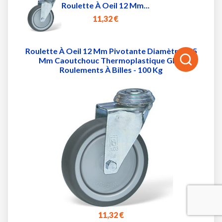
Roulette À Oeil 12 Mm...
11,32 €
Roulette À Oeil 12 Mm Pivotante Diamètre 125
Mm Caoutchouc Thermoplastique GRIS
Roulements À Billes - 100 Kg
11,32 €