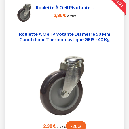
Roulette À Oeil Pivotante...
2,38 €
2,98 €
Roulette À Oeil Pivotante Diamètre 50 Mm
Caoutchouc Thermoplastique GRIS - 40 Kg
2,38 €
-20%
2,98 €