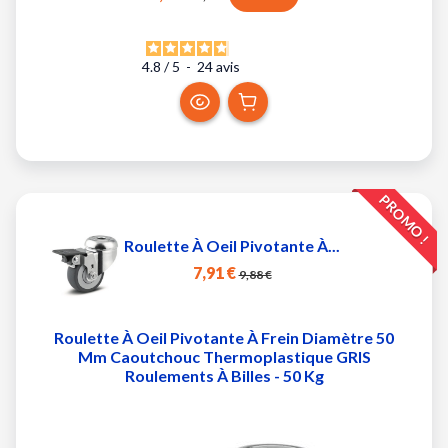
4.8
/
5
-
24
avis
PROMO !
Roulette À Oeil Pivotante À...
7,91 €
9,88 €
Roulette À Oeil Pivotante À Frein Diamètre 50
Mm Caoutchouc Thermoplastique GRIS
Roulements À Billes - 50 Kg