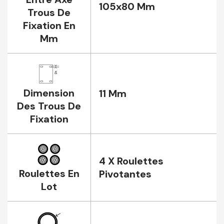
105x80 Mm
Trous De
Fixation En
Mm
Dimension
11 Mm
Des Trous De
Fixation
4 X Roulettes
Roulettes En
Pivotantes
Lot