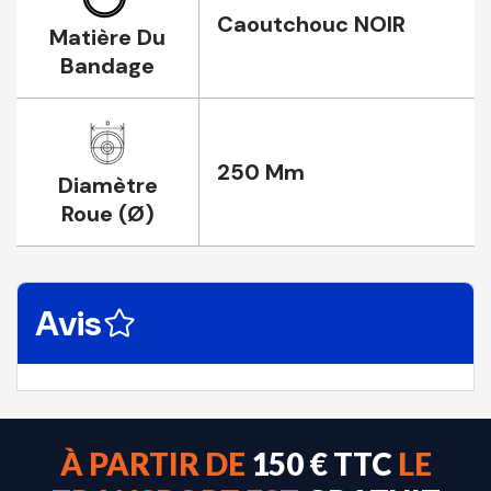
Caoutchouc NOIR
Matière Du
Bandage
250 Mm
Diamètre
Roue (Ø)
Avis
À PARTIR DE
150 € TTC
LE