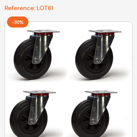
Reference:
LOT61
-30%