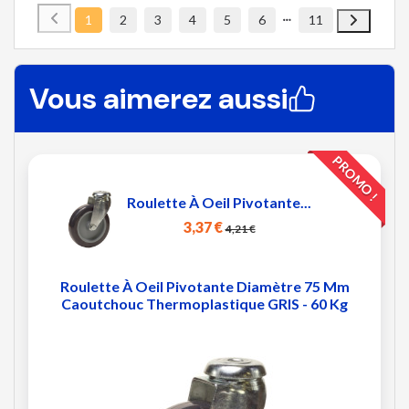
1
2
3
4
5
6
11
Vous aimerez aussi
PROMO !
Roulette À Oeil Pivotante...
3,37 €
4,21 €
Roulette À Oeil Pivotante Diamètre 75 Mm
Caoutchouc Thermoplastique GRIS - 60 Kg