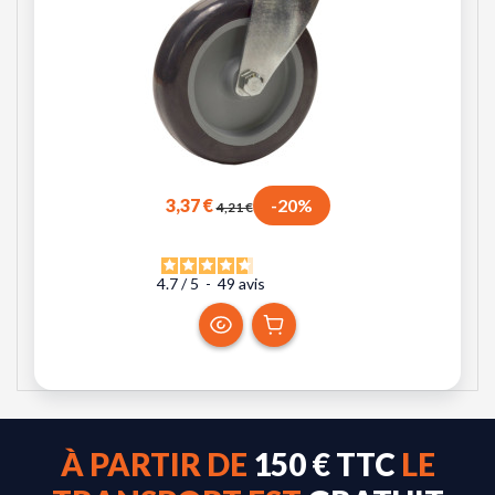
3,37 €
-20%
4,21 €
4.7
/
5
-
49
avis
À PARTIR DE
150 € TTC
LE