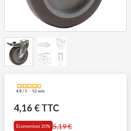
4.8
/
5
-
52
avis
4,16 € TTC
5,19 €
Économisez 20%