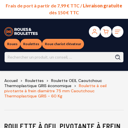
Frais de port à partir de 7,99 € TTC /
Livraison gratuite
dès 150 € TTC
Roues
Roulettes
Roue chariot élévateur
Accueil
Roulettes
Roulette OEIL Caoutchouc
Thermoplastique GRIS économique
Roulette à oeil
pivotante à frein diamètre 75 mm Caoutchouc
Thermoplastique GRIS - 60 Kg
ROULETTE À OEIL PIVOTANTE À FREIN