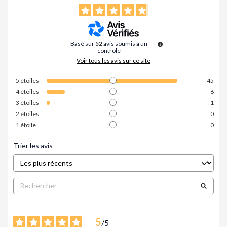
Basé sur
52
avis soumis à un
contrôle
Voir tous les avis sur ce site
5
étoiles
45
4
étoiles
6
3
étoiles
1
2
étoiles
0
1
étoile
0
Trier les avis
5
/
5