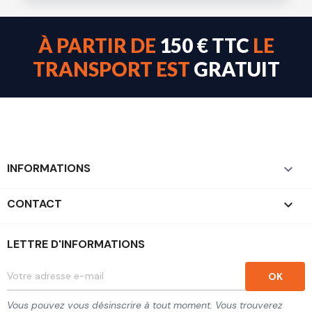
À PARTIR DE
150 € TTC
LE
TRANSPORT EST
GRATUIT
INFORMATIONS

CONTACT
keyboard_arrow_down
LETTRE D'INFORMATIONS
Vous pouvez vous désinscrire à tout moment. Vous trouverez