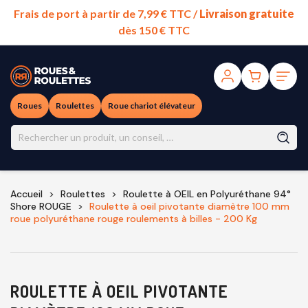
Frais de port à partir de 7,99 € TTC /
Livraison gratuite
dès 150 € TTC
Roues
Roulettes
Roue chariot élévateur
Accueil
Roulettes
Roulette à OEIL en Polyuréthane 94°
Shore ROUGE
Roulette à oeil pivotante diamètre 100 mm
roue polyuréthane rouge roulements à billes - 200 Kg
ROULETTE À OEIL PIVOTANTE