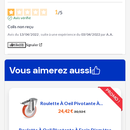
1
/
5
Avis vérifié
Colis non reçu
Avis du
13/04/2022
, suite à une expérience du
03/04/2022
par
A.A.
Utile
(0)
Signaler
Vous aimerez aussi
PROMO !
Roulette À Oeil Pivotante À...
24,42 €
30,53 €
Roulette À Oeil Pivotante À Frein Diamètre