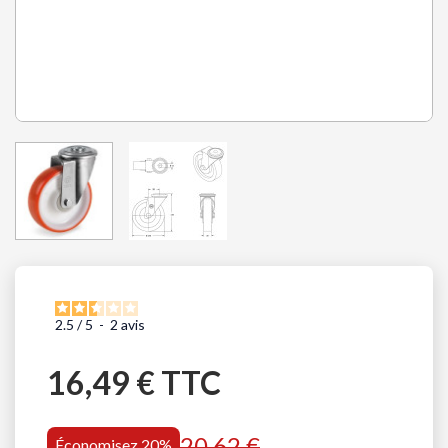
2.5
/
5
-
2
avis
16,49 € TTC
20,62 €
Économisez 20%