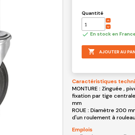
Quantité

En stock en France

AJOUTER AU PAN
Caractéristiques techn
MONTURE : Zinguée , piv
fixation par tige centr
mm
ROUE : Diamètre 200 m
d'un roulement à roulea
Emplois