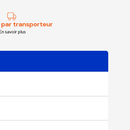
 par transporteur
En savoir plus
Vous ne savez pas quel article choisir ?
Essayez notre recherche simplifiée