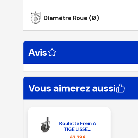
Diamètre Roue (Ø)
Avis
Vous aimerez aussi
Roulette Frein À
TIGE LISSE...
62,29 €