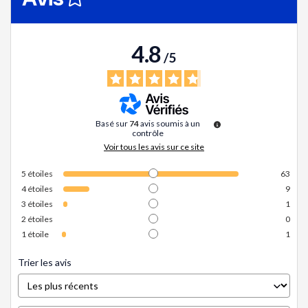
4.8
/
5
Basé sur
74
avis soumis à un
contrôle
Voir tous les avis sur ce site
5
étoiles
63
4
étoiles
9
3
étoiles
1
2
étoiles
0
1
étoile
1
Trier les avis