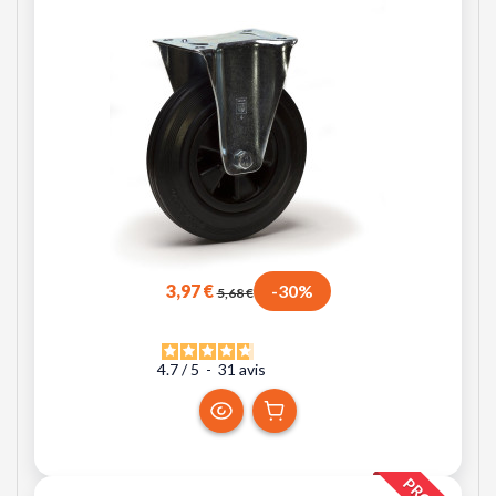
3,97 €
-30%
5,68 €
4.7
/
5
-
31
avis