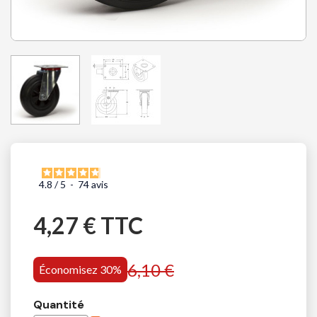
4.8
/
5
-
74
avis
4,27 € TTC
6,10 €
Économisez 30%
Quantité