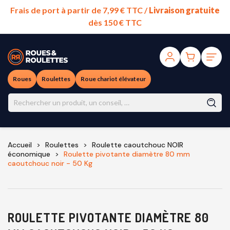
Frais de port à partir de 7,99 € TTC /
Livraison gratuite
dès 150 € TTC
Roues
Roulettes
Roue chariot élévateur
Accueil
Roulettes
Roulette caoutchouc NOIR
économique
Roulette pivotante diamètre 80 mm
caoutchouc noir - 50 Kg
ROULETTE PIVOTANTE DIAMÈTRE 80