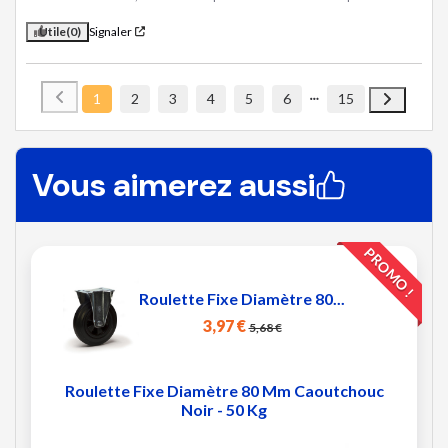
Utile
(0)
Signaler
1
2
3
4
5
6
15
Vous aimerez aussi
PROMO !
Roulette Fixe Diamètre 80...
3,97 €
5,68 €
Roulette Fixe Diamètre 80 Mm Caoutchouc
Noir - 50 Kg