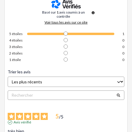
Basé sur
1
avis soumis à un
contrôle
Voir tous les avis sur ce site
5
étoiles
1
4
étoiles
0
3
étoiles
0
2
étoiles
0
1
étoile
0
Trier les avis
5
/
5
Avis vérifié
très bien