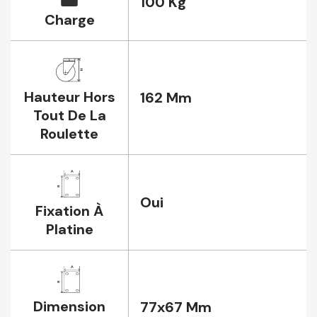
100 Kg
Charge
Hauteur Hors
162 Mm
Tout De La
Roulette
Oui
Fixation À
Platine
Dimension
77x67 Mm