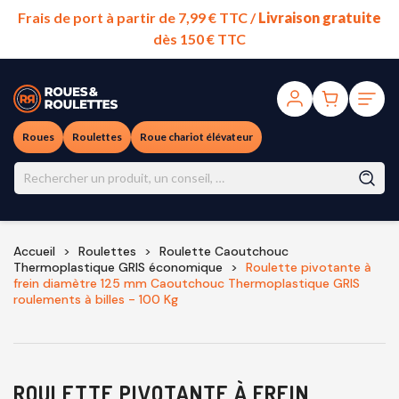
Frais de port à partir de 7,99 € TTC /
Livraison gratuite
dès 150 € TTC
Roues
Roulettes
Roue chariot élévateur
Accueil
Roulettes
Roulette Caoutchouc
Thermoplastique GRIS économique
Roulette pivotante à
frein diamètre 125 mm Caoutchouc Thermoplastique GRIS
roulements à billes - 100 Kg
ROULETTE PIVOTANTE À FREIN