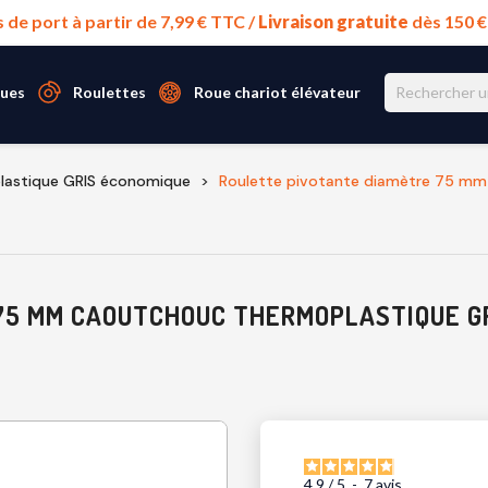
s de port à partir de 7,99 € TTC /
Livraison gratuite
dès 150 
ues
Roulettes
Roue chariot élévateur
lastique GRIS économique
Roulette pivotante diamètre 75 mm 
5 MM CAOUTCHOUC THERMOPLASTIQUE GRI
4.9
/
5
-
7
avis