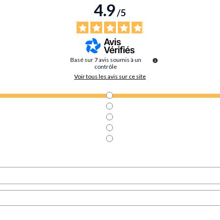
4.9
/
5
Basé sur
7
avis soumis à un
contrôle
Voir tous les avis sur ce site