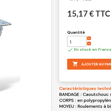
15,17 € TTC
Quantité

En stock en France

AJOUTER AU PAN
Caractéristiques techn
BANDAGE : C
aoutchouc s
CORPS : en polypropylèn
MOYEU : Roulements à bi