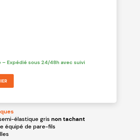
 – Expédié sous 24/48h avec suivi
IER
iques
emi-élastique gris
non tachant
e équipé de pare-fils
lles