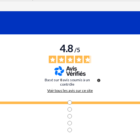
4.8
/
5
Basé sur
8
avis soumis à un
contrôle
Voir tous les avis sur ce site