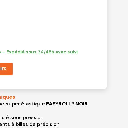
 – Expédié sous 24/48h avec suivi
IER
niques
ouc
super élastique EASYROLL® NOIR
,
ulé sous pression
ts à billes de précision