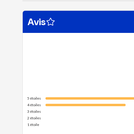
Avis
5
étoiles
4
étoiles
3
étoiles
2
étoiles
1
étoile