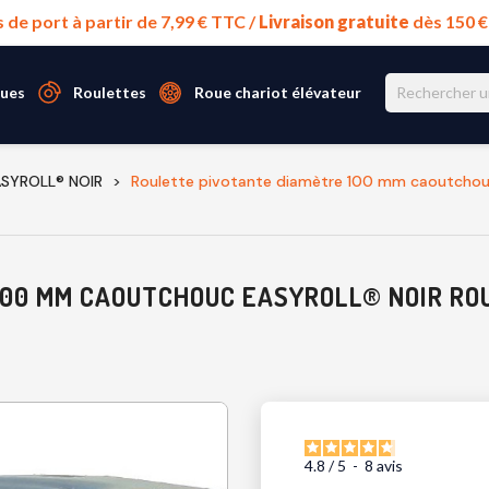
s de port à partir de 7,99 € TTC /
Livraison gratuite
dès 150 
ues
Roulettes
Roue chariot élévateur
ASYROLL® NOIR
Roulette pivotante diamètre 100 mm caoutchouc
00 MM CAOUTCHOUC EASYROLL® NOIR ROU
4.8
/
5
-
8
avis