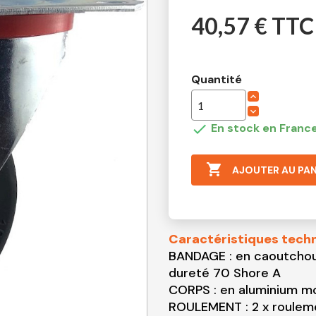
40,57 € TTC
Quantité

En stock en France

AJOUTER AU PAN
Caractéristiques tech
BANDAGE : en caoutch
dureté 70 Shore A
CORPS : en aluminium mo
ROULEMENT : 2 x roulemen