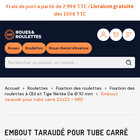
Frais de port à partir de 7,99 € TTC /
Livraison gratuite
dès 150 € TTC
Roues
Roulettes
Roue chariot élévateur
Accueil
Roulettes
Fixation des roulettes
Fixation des
roulettes à Œil et Tige filetée De Ø 10 mm
Embout
taraudé pour tube carré 22x22 - M10
EMBOUT TARAUDÉ POUR TUBE CARRÉ