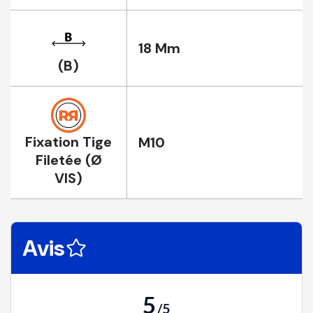
18 Mm
(B)
Fixation Tige
M10
Filetée (Ø
VIS)
Avis
5
/
5