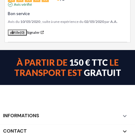
Avis vérifié
Bon service
Avis du
10/05/2020
, suite à une expérience du
02/05/2020
par
A.A.
Utile
(0)
Signaler
À PARTIR DE
150 € TTC
LE
TRANSPORT EST
GRATUIT
INFORMATIONS

CONTACT
keyboard_arrow_down