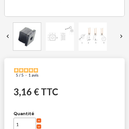


5
/
5
-
1
avis
3,16 € TTC
Quantité