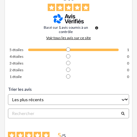
Basé sur
1
avis soumis à un
contrôle
Voir tous les avis sur ce site
5
étoiles
1
4
étoiles
0
3
étoiles
0
2
étoiles
0
1
étoile
0
Trier les avis
5
/
5