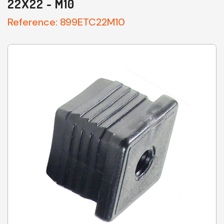
22X22 - M10
Reference:
899ETC22M10