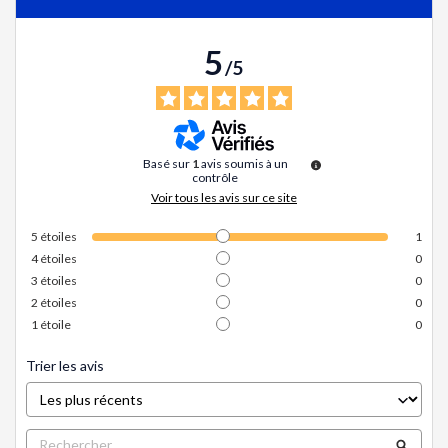
5
/
5
Basé sur
1
avis soumis à un
contrôle
Voir tous les avis sur ce site
5
étoiles
1
4
étoiles
0
3
étoiles
0
2
étoiles
0
1
étoile
0
Trier les avis