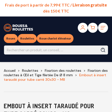
Frais de port à partir de 7,99 € TTC /
Livraison gratuite
dès 150 € TTC
Roues
Roulettes
Roue chariot élévateur
Accueil
Roulettes
Fixation des roulettes
Fixation des
roulettes à Œil et Tige filetée De Ø 8 mm
Embout à insert
taraudé pour tube carré 30x30 - M8
EMBOUT À INSERT TARAUDÉ POUR