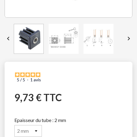


5
/
5
-
1
avis
9,73 € TTC
Epaisseur du tube : 2 mm