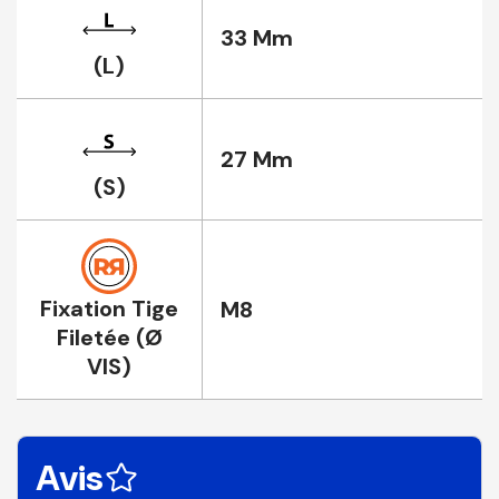
33 Mm
(L)
27 Mm
(S)
Fixation Tige
M8
Filetée (Ø
VIS)
Avis