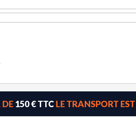
.
R DE
150 € TTC
LE TRANSPORT ES