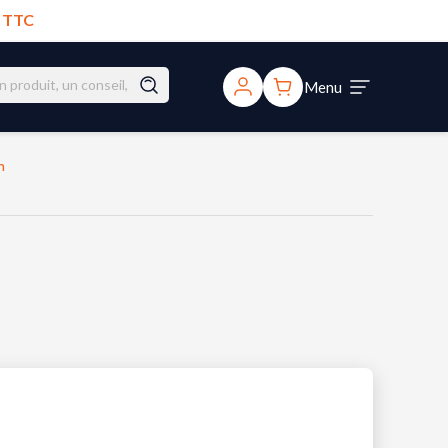
€ TTC
Menu
m