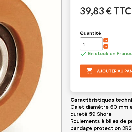
39,83 € TTC
Quantité

En stock en France

AJOUTER AU PAN
Caractéristiques techn
Galet diamètre 60 mm e
dureté 59 Shore
Roulements à billes de p
bandage protection 2R