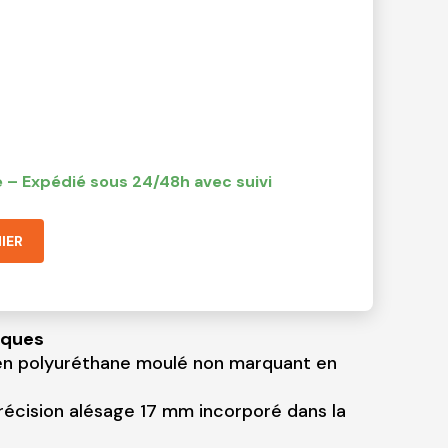
 – Expédié sous 24/48h avec suivi
IER
iques
n polyuréthane moulé non marquant en
récision alésage 17 mm incorporé dans la
S