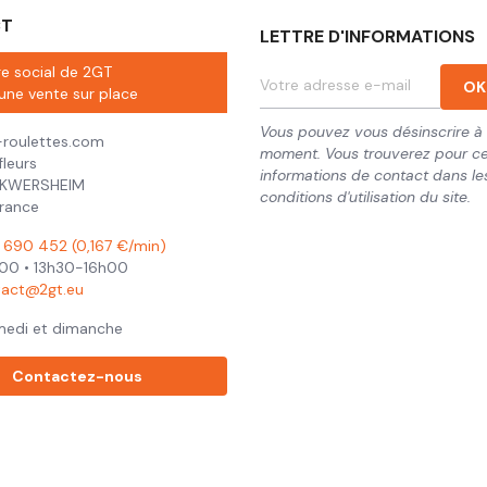
CT
LETTRE D'INFORMATIONS
ge social de 2GT
une vente sur place
Vous pouvez vous désinscrire à 
roulettes.com
moment. Vous trouverez pour ce
fleurs
informations de contact dans le
CKWERSHEIM
conditions d'utilisation du site.
France
690 452 (0,167 €/min)
00 • 13h30-16h00
tact@2gt.eu
medi et dimanche
Contactez-nous