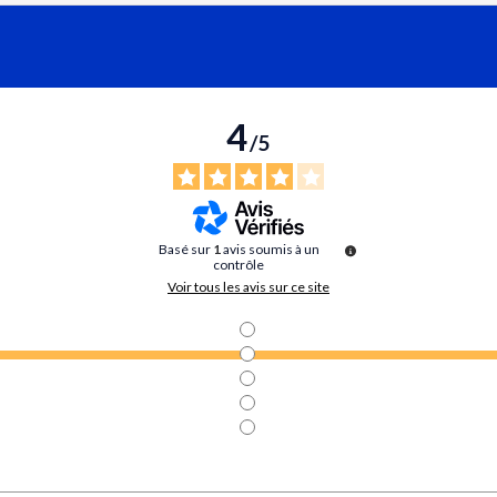
4
/
5
Basé sur
1
avis soumis à un
contrôle
Voir tous les avis sur ce site