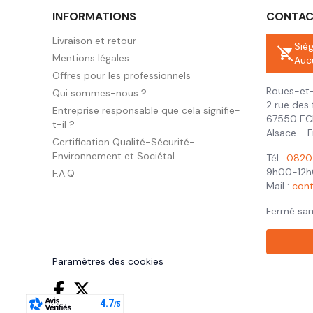
INFORMATIONS
CONTA
Livraison et retour
Siè
remove_shopping_cart
Mentions légales
Auc
Offres pour les professionnels
Roues-et-
Qui sommes-nous ?
2 rue des 
Entreprise responsable que cela signifie-
67550 E
t-il ?
Alsace - 
Certification Qualité-Sécurité-
Environnement et Sociétal
Tél :
0820 
9h00-12h
F.A.Q
Mail :
con
Fermé sa
Paramètres des cookies
Facebook
Twitter