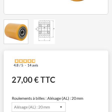
4.8
/
5
-
14
avis
27,00 € TTC
Roulements à billes : Alésage (AL) : 20 mm