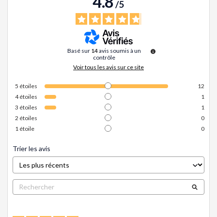
4.8
/
5
Basé sur
14
avis soumis à un
contrôle
Voir tous les avis sur ce site
5
étoiles
12
4
étoiles
1
3
étoiles
1
2
étoiles
0
1
étoile
0
Trier les avis