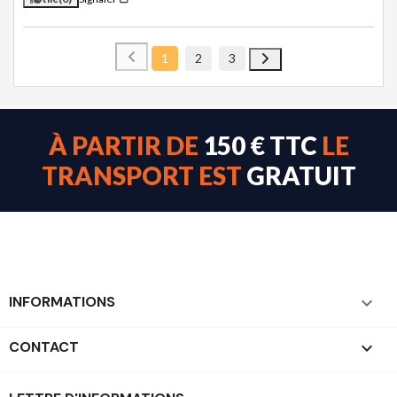
1
2
3
À PARTIR DE
150 € TTC
LE
TRANSPORT EST
GRATUIT
INFORMATIONS

CONTACT
keyboard_arrow_down