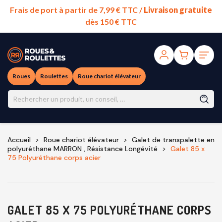
Frais de port à partir de 7,99 € TTC /
Livraison gratuite
dès 150 € TTC
Roues
Roulettes
Roue chariot élévateur
Accueil
Roue chariot élévateur
Galet de transpalette en
polyuréthane MARRON , Résistance Longévité
Galet 85 x
75 Polyuréthane corps acier
GALET 85 X 75 POLYURÉTHANE CORPS