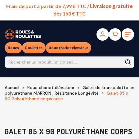
Frais de port à partir de 7,99 € TTC /
Livraison gratuite
dès 150 € TTC
Roues
Roulettes
Roue chariot élévateur
Accueil
Roue chariot élévateur
Galet de transpalette en
polyuréthane MARRON , Résistance Longévité
Galet 85 x
90 Polyuréthane corps acier
GALET 85 X 90 POLYURÉTHANE CORPS