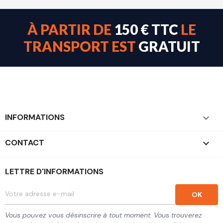
À PARTIR DE
150 € TTC
LE
TRANSPORT EST
GRATUIT
INFORMATIONS

CONTACT
keyboard_arrow_down
LETTRE D'INFORMATIONS
Vous pouvez vous désinscrire à tout moment. Vous trouverez