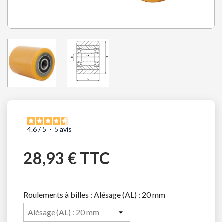
4.6
/
5
-
5
avis
28,93 € TTC
Roulements à billes : Alésage (AL) : 20 mm