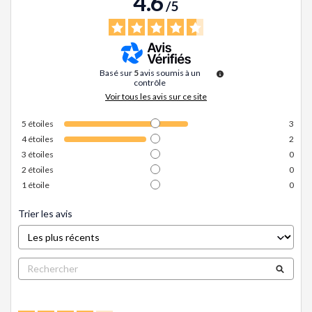
4.6
/
5
Basé sur
5
avis soumis à un
contrôle
Voir tous les avis sur ce site
5
étoiles
3
4
étoiles
2
3
étoiles
0
2
étoiles
0
1
étoile
0
Trier les avis