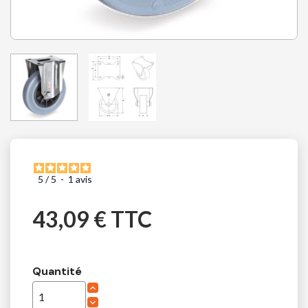
5
/
5
-
1
avis
43,09 € TTC
Quantité