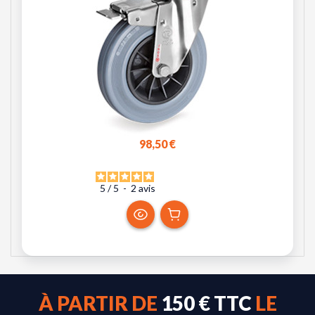
98,50 €
5
/
5
-
2
avis
À PARTIR DE
150 € TTC
LE