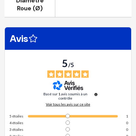
Diamètre
Roue (Ø)
Avis
5
/
5
Basé sur
1
avis soumis à un
contrôle
Voir tous les avis sur ce site
5
étoiles
1
4
étoiles
0
3
étoiles
0