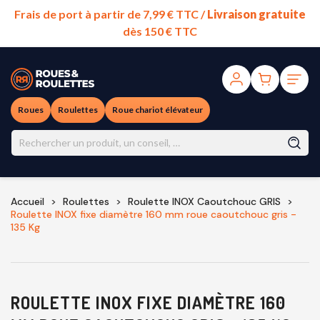
Frais de port à partir de 7,99 € TTC /
Livraison gratuite
dès 150 € TTC
Roues
Roulettes
Roue chariot élévateur
Accueil
Roulettes
Roulette INOX Caoutchouc GRIS
Roulette INOX fixe diamètre 160 mm roue caoutchouc gris -
135 Kg
ROULETTE INOX FIXE DIAMÈTRE 160