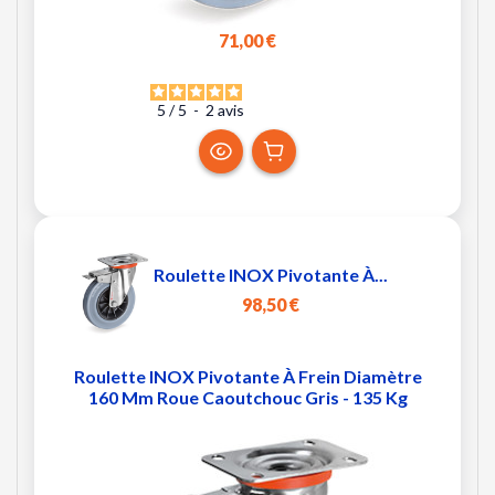
71,00 €
5
/
5
-
2
avis
Roulette INOX Pivotante À...
98,50 €
Roulette INOX Pivotante À Frein Diamètre
160 Mm Roue Caoutchouc Gris - 135 Kg