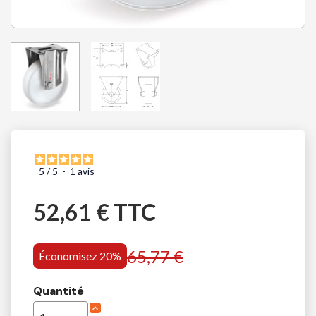
5
/
5
-
1
avis
52,61 € TTC
65,77 €
Économisez 20%
Quantité