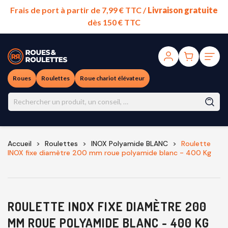
Frais de port à partir de 7,99 € TTC /
Livraison gratuite
dès 150 € TTC
Roues
Roulettes
Roue chariot élévateur
Accueil
Roulettes
INOX Polyamide BLANC
Roulette
INOX fixe diamètre 200 mm roue polyamide blanc - 400 Kg
ROULETTE INOX FIXE DIAMÈTRE 200
MM ROUE POLYAMIDE BLANC - 400 KG