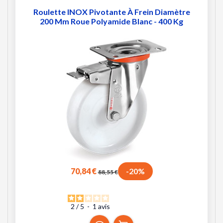
Roulette INOX Pivotante À Frein Diamètre
200 Mm Roue Polyamide Blanc - 400 Kg
70,84 €
-20%
88,55 €
2
/
5
-
1
avis