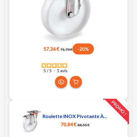
57,36 €
-20%
71,70 €
5
/
5
-
1
avis
PROMO !
Roulette INOX Pivotante À...
70,84 €
88,55 €