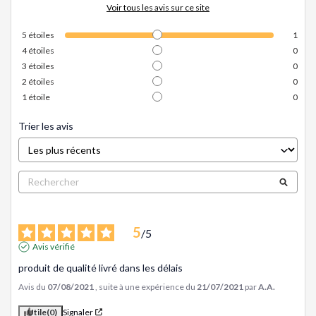
Voir tous les avis sur ce site
5
étoiles
1
4
étoiles
0
3
étoiles
0
2
étoiles
0
1
étoile
0
Trier les avis
5
/
5
Avis vérifié
produit de qualité livré dans les délais
Avis du
07/08/2021
, suite à une expérience du
21/07/2021
par
A.A.
Utile
(0)
Signaler