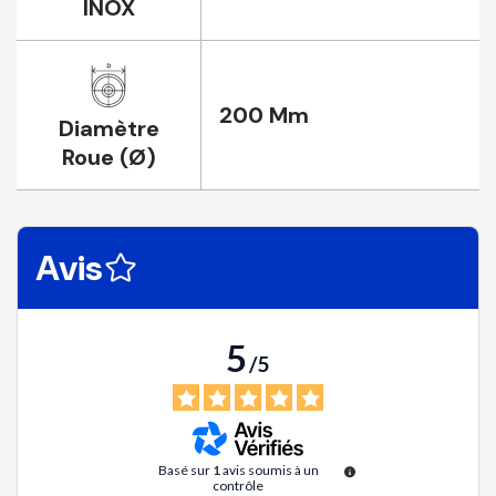
INOX
200 Mm
Diamètre
Roue (Ø)
Avis
5
/
5
Basé sur
1
avis soumis à un
contrôle