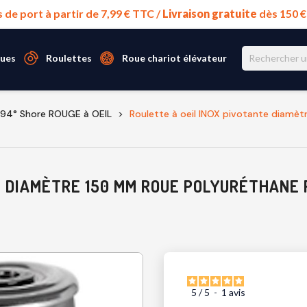
s de port à partir de 7,99 € TTC /
Livraison gratuite
dès 150 
ues
Roulettes
Roue chariot élévateur
 94° Shore ROUGE à OEIL
Roulette à oeil INOX pivotante diamè
E DIAMÈTRE 150 MM ROUE POLYURÉTHANE 
5
/
5
-
1
avis