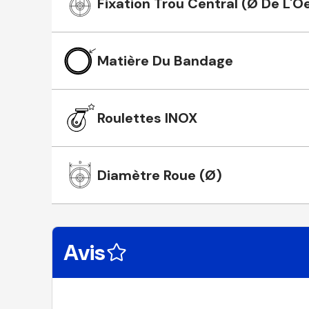
Fixation Trou Central (Ø De L'Oe
Matière Du Bandage
Roulettes INOX
Diamètre Roue (Ø)
Avis