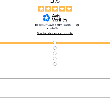
/
5
Basé sur
1
avis soumis à un
contrôle
Voir tous les avis sur ce site