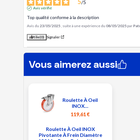
5
/
5
Avis vérifié
Top qualité conforme à la description
Avis du
23/05/2025
, suite à une expérience du
08/05/2025
par
Patr
Utile
(0)
Signaler
Vous aimerez aussi
Roulette À Oeil
INOX...
119,61 €
Roulette À Oeil INOX
Pivotante À Frein Diamètre