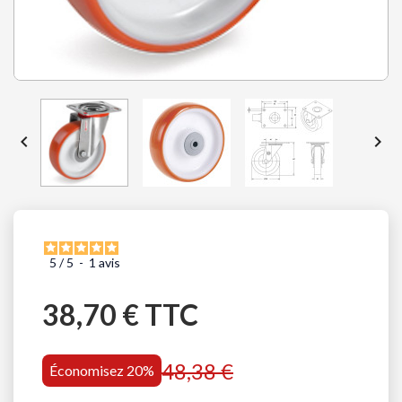


5
/
5
-
1
avis
38,70 € TTC
48,38 €
Économisez 20%