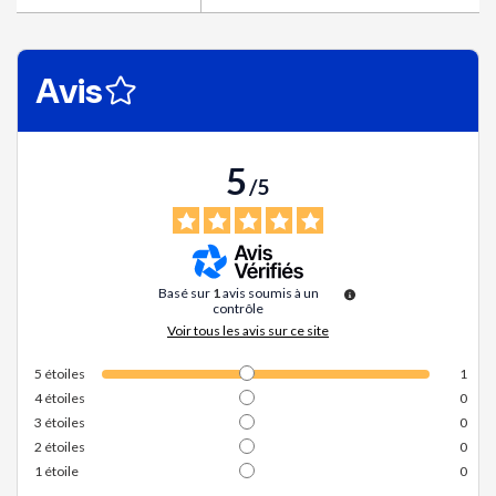
Avis
5
/
5
Basé sur
1
avis soumis à un
contrôle
Voir tous les avis sur ce site
5
étoiles
1
4
étoiles
0
3
étoiles
0
2
étoiles
0
1
étoile
0