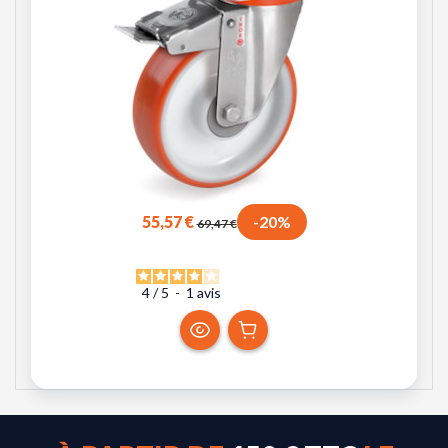
55,57 €
-20%
69,47 €
4
/
5
-
1
avis