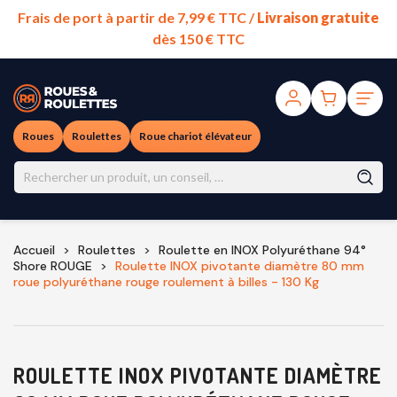
Frais de port à partir de 7,99 € TTC /
Livraison gratuite
dès 150 € TTC
Roues
Roulettes
Roue chariot élévateur
Accueil
Roulettes
Roulette en INOX Polyuréthane 94°
Shore ROUGE
Roulette INOX pivotante diamètre 80 mm
roue polyuréthane rouge roulement à billes - 130 Kg
ROULETTE INOX PIVOTANTE DIAMÈTRE