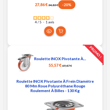
27,86 €
-20%
34,83 €
4
/
5
-
1
avis
PROMO !
Roulette INOX Pivotante À...
55,57 €
69,47 €
Roulette INOX Pivotante À Frein Diamètre
80 Mm Roue Polyuréthane Rouge
Roulement À Billes - 130 Kg