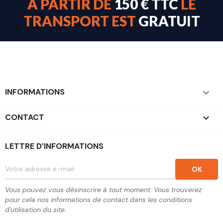
À PARTIR DE
150 € TTC
LE
TRANSPORT EST
GRATUIT
INFORMATIONS

CONTACT
keyboard_arrow_down
LETTRE D'INFORMATIONS
Vous pouvez vous désinscrire à tout moment. Vous trouverez
pour cela nos informations de contact dans les conditions
d'utilisation du site.