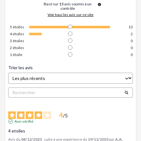
Basé sur
15
avis soumis à un
contrôle
Voir tous les avis sur ce site
5
étoiles
13
4
étoiles
2
3
étoiles
0
2
étoiles
0
1
étoile
0
Trier les avis
4
/
5
Avis vérifié
4 etoiles
Avis du
04/12/2023
, suite à une expérience du
19/11/2023
par
A.A.