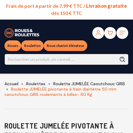
Frais de port à partir de 7,99 € TTC /
Livraison gratuite
dès 150 € TTC
Roues
Roulettes
Roue chariot élévateur
Accueil
Roulettes
Roulette JUMELÉE Caoutchouc GRIS
Roulette JUMELÉE pivotante à frein diamètre 50 mm
caoutchouc GRIS roulements à billes- 60 Kg
ROULETTE JUMELÉE PIVOTANTE À