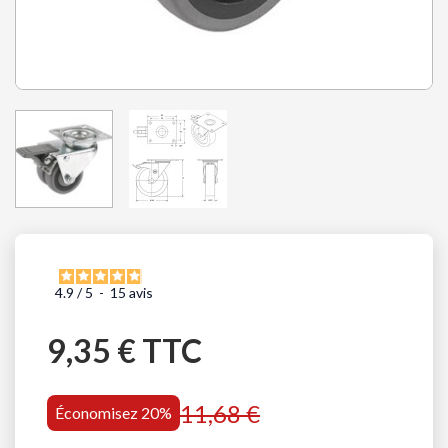
4.9
/
5
-
15
avis
9,35 € TTC
11,68 €
Économisez 20%