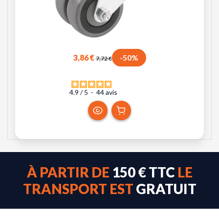
3,86 €
-50%
7,72 €
4.9
/
5
-
44
avis
À PARTIR DE
150 € TTC
LE
TRANSPORT EST
GRATUIT