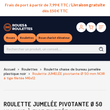
Frais de port à partir de 7,99 € TTC /
Livraison gratuite
dès 150 € TTC
Roues
Roulettes
Roue chariot élévateur
Accueil
Roulettes
Roulette chaise de bureau jumelée
plastique noir
Roulette JUMELÉE pivotante Ø 50 mm NOIR
à tige filetée M6x12
ROULETTE JUMELÉE PIVOTANTE Ø 50