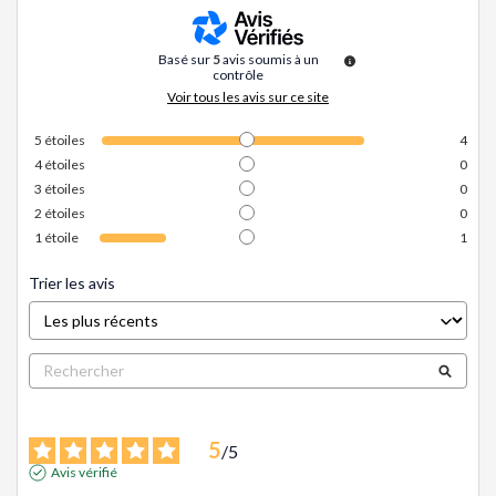
Basé sur
5
avis soumis à un
contrôle
Voir tous les avis sur ce site
5
étoiles
4
4
étoiles
0
3
étoiles
0
2
étoiles
0
1
étoile
1
Trier les avis
5
/
5
Avis vérifié