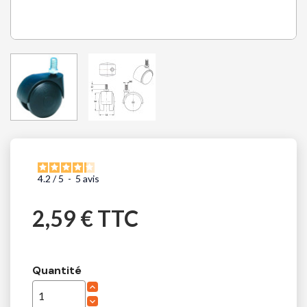
4.2
/
5
-
5
avis
2,59 € TTC
Quantité