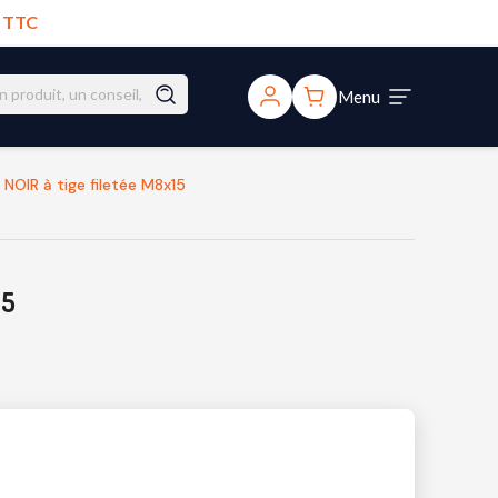
€ TTC
Menu
NOIR à tige filetée M8x15
15