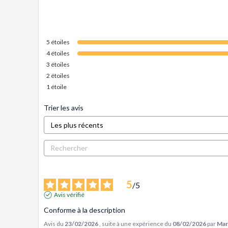
5
étoiles
4
étoiles
3
étoiles
2
étoiles
1
étoile
Trier les avis
5
/
5
Avis vérifié
Conforme à la description
Avis du
23/02/2026
, suite à une expérience du
08/02/2026
par
Mar