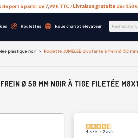
s de port à partir de 7,99 € TTC /
Livraison gratuite
dès 150 
ues
Roulettes
Roue chariot élévateur
lée plastique noir
Roulette JUMELÉE pivotante à frein Ø 50 mm 
REIN Ø 50 MM NOIR À TIGE FILETÉE M8X
4.5
/
5
-
2
avis