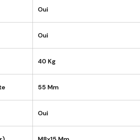
Oui
Oui
40 Kg
te
55 Mm
Oui
r)
M8x15 Mm