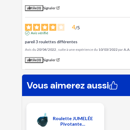
Utile
(0)
Signaler
4
/
5
Avis vérifié
pareil 3 roulettes différentes
Avis du
20/04/2022
, suite à une expérience du
10/03/2022
par
A.A
Utile
(0)
Signaler
Vous aimerez aussi
Roulette JUMELÉE
Pivotante...