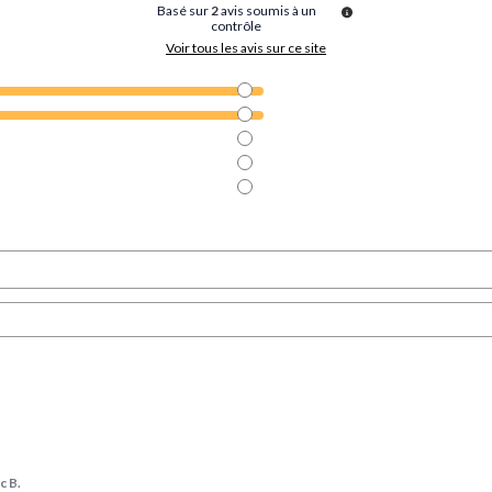
Basé sur
2
avis soumis à un
contrôle
Voir tous les avis sur ce site
c B.