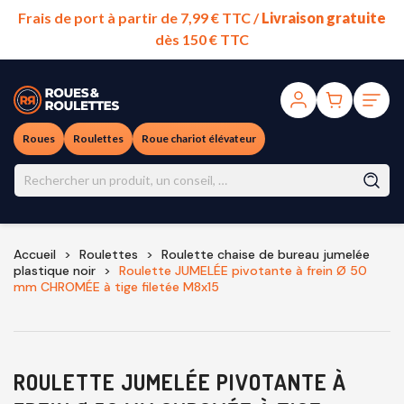
Frais de port à partir de 7,99 € TTC /
Livraison gratuite
dès 150 € TTC
Roues
Roulettes
Roue chariot élévateur
Accueil
Roulettes
Roulette chaise de bureau jumelée
plastique noir
Roulette JUMELÉE pivotante à frein Ø 50
mm CHROMÉE à tige filetée M8x15
ROULETTE JUMELÉE PIVOTANTE À