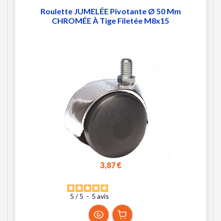
Roulette JUMELÉE Pivotante Ø 50 Mm
CHROMÉE À Tige Filetée M8x15
3,87 €
5
/
5
-
5
avis