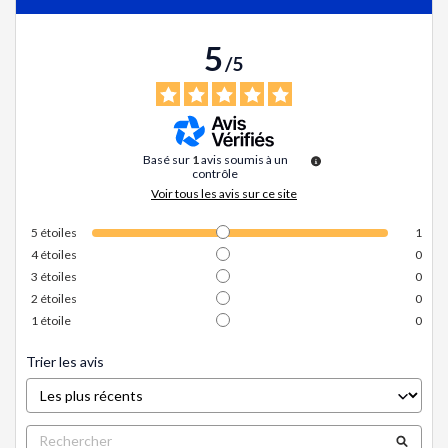
5
/
5
Basé sur
1
avis soumis à un
contrôle
Voir tous les avis sur ce site
5
étoiles
1
4
étoiles
0
3
étoiles
0
2
étoiles
0
1
étoile
0
Trier les avis