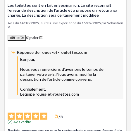
Les toilettes sont en fait grises/marron. Le site reconnaît 
l'erreur de description de l'article et a proposé un retour a sa 
charge. La description sera certainement modifiée
Avis du
14/10/2025
, suite à une expérience du
15/09/2025
par
Sébastien
V.
Utile
(0)
Signaler
Réponse de
roues-et-roulettes.com
Bonjour, 

Nous vous remercions d’avoir pris le temps de 
partager votre avis. Nous avons modifié la 
description de l'article comme convenu. 

Cordialement.

L’équipe roues-et-roulettes.com
5
/
5
Avis vérifié
Parfait, exactement ce que je recherchais pour mon fauteuil de 