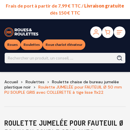
Frais de port à partir de 7,99 € TTC /
Livraison gratuite
dès 150 € TTC
Roues
Roulettes
Roue chariot élévateur
Accueil
Roulettes
Roulette chaise de bureau jumelée
plastique noir
Roulette JUMELÉE pour FAUTEUIL Ø 50 mm
PU SOUPLE GRIS avec COLLERETTE à tige lisse 11x22
ROULETTE JUMELÉE POUR FAUTEUIL Ø