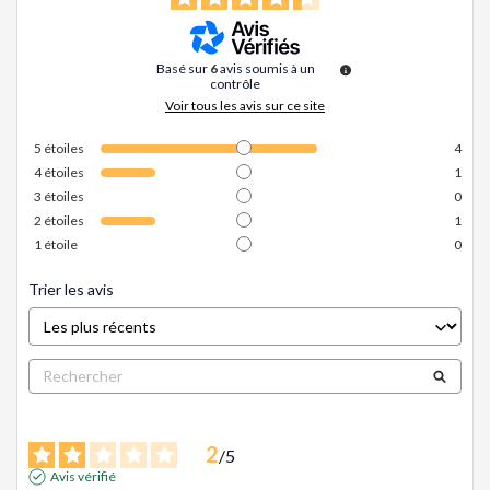
Basé sur
6
avis soumis à un
contrôle
Voir tous les avis sur ce site
5
étoiles
4
4
étoiles
1
3
étoiles
0
2
étoiles
1
1
étoile
0
Trier les avis
2
/
5
Avis vérifié