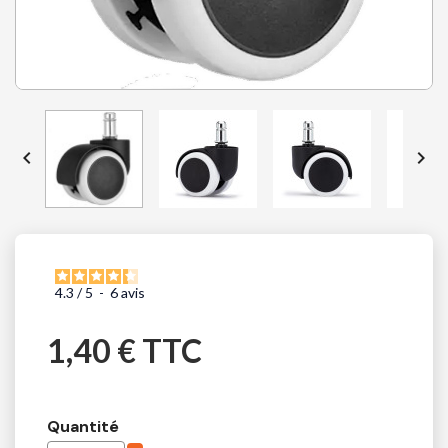


4.3
/
5
-
6
avis
1,40 € TTC
Quantité