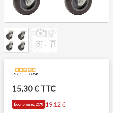
4.7
/
5
-
33
avis
15,30 € TTC
19,12 €
Économisez 20%