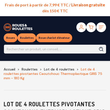
Frais de port à partir de 7,99 € TTC /
Livraison gratuite
dès 150 € TTC
Roues
Roulettes
Roue chariot élévateur
Accueil
Roulettes
Lot de 4 roulettes
Lot de 4
roulettes pivotantes Caoutchouc Thermoplastique GRIS 75
mm - 180 Kg
LOT DE 4 ROULETTES PIVOTANTES