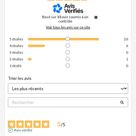
Basé sur
33
avis soumis à un
contrôle
Voir tous les avis sur ce site
5
étoiles
26
4
étoiles
6
3
étoiles
0
2
étoiles
1
1
étoile
0
Trier les avis
5
/
5
Avis vérifié