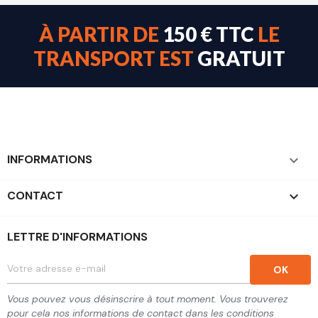
À PARTIR DE
150 € TTC
LE
TRANSPORT EST
GRATUIT
INFORMATIONS

CONTACT
keyboard_arrow_down
LETTRE D'INFORMATIONS
Vous pouvez vous désinscrire à tout moment. Vous trouverez
pour cela nos informations de contact dans les conditions