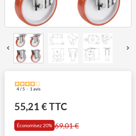


4
/
5
-
1
avis
55,21 € TTC
69,01 €
Économisez 20%