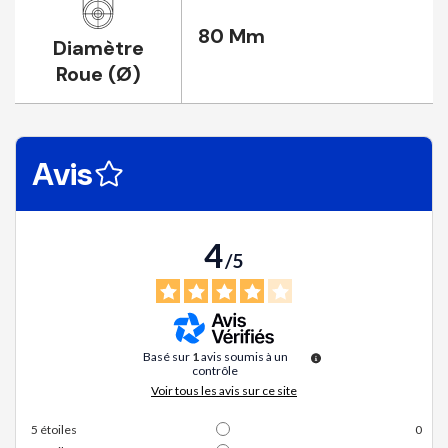
80 Mm
Diamètre
Roue (Ø)
Avis
4
/
5
Basé sur
1
avis soumis à un
contrôle
Voir tous les avis sur ce site
5
étoiles
0