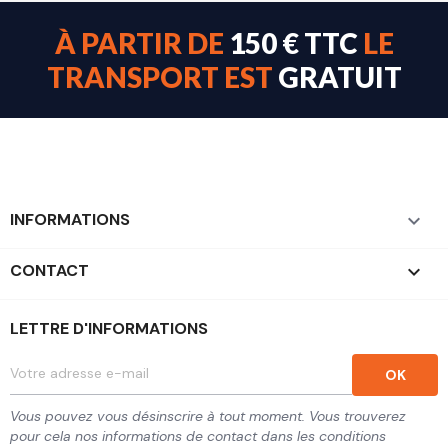
À PARTIR DE
150 € TTC
LE
TRANSPORT EST
GRATUIT
INFORMATIONS

CONTACT
keyboard_arrow_down
LETTRE D'INFORMATIONS
Vous pouvez vous désinscrire à tout moment. Vous trouverez
pour cela nos informations de contact dans les conditions