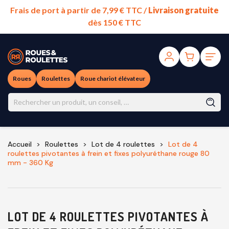
Frais de port à partir de 7,99 € TTC /
Livraison gratuite
dès 150 € TTC
Roues
Roulettes
Roue chariot élévateur
Accueil
Roulettes
Lot de 4 roulettes
Lot de 4
roulettes pivotantes à frein et fixes polyuréthane rouge 80
mm - 360 Kg
LOT DE 4 ROULETTES PIVOTANTES À