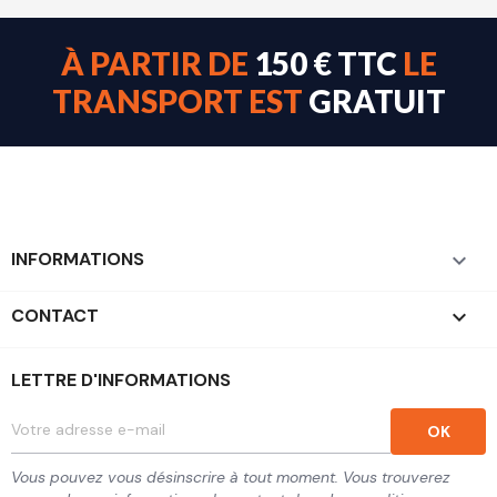
À PARTIR DE
150 € TTC
LE
TRANSPORT EST
GRATUIT
INFORMATIONS

CONTACT
keyboard_arrow_down
LETTRE D'INFORMATIONS
Vous pouvez vous désinscrire à tout moment. Vous trouverez