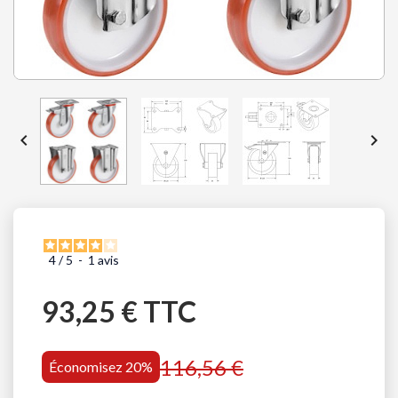


4
/
5
-
1
avis
93,25 € TTC
116,56 €
Économisez 20%