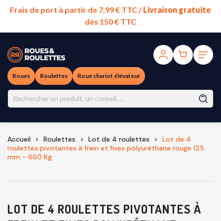
Frais de port à partir de 7,99 € TTC /
Livraison gratuite
dès 150 € TTC
Roues
Roulettes
Roue chariot élévateur
Accueil
Roulettes
Lot de 4 roulettes
Lot de 4
roulettes pivotantes à frein et fixes polyuréthane rouge 125
mm - 660 Kg
LOT DE 4 ROULETTES PIVOTANTES À