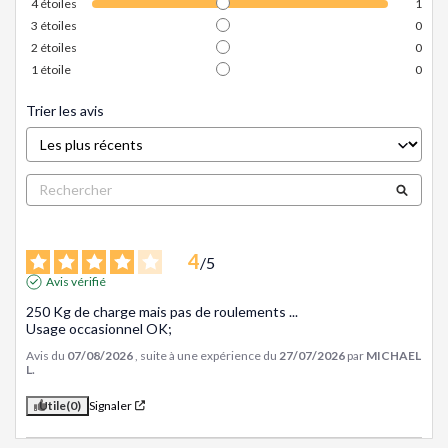
4
étoiles
1
3
étoiles
0
2
étoiles
0
1
étoile
0
Trier les avis
4
/
5
Avis vérifié
250 Kg de charge mais pas de roulements ...

Usage occasionnel OK;
Avis du
07/08/2026
, suite à une expérience du
27/07/2026
par
MICHAEL
L.
Utile
(0)
Signaler