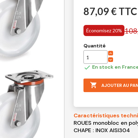
87,09 € TTC
108
Économisez 20%
Quantité

En stock en France

AJOUTER AU PAN
Caractéristiques techn
ROUES monobloc en pol
CHAPE : INOX AISI304