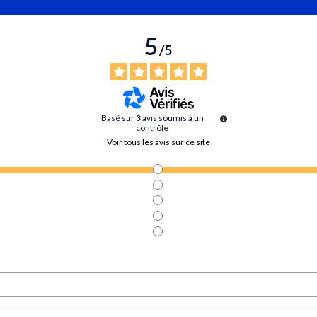
5
/
5
Basé sur
3
avis soumis à un
contrôle
Voir tous les avis sur ce site