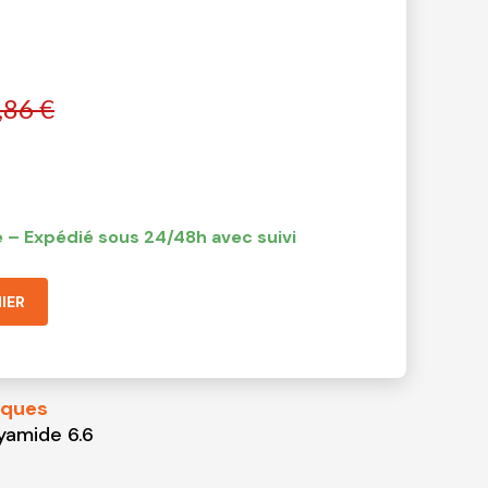
,86 €
 – Expédié sous 24/48h avec suivi
IER
iques
yamide 6.6