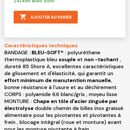
24/48h avec suivi

AJOUTER AU PANIER
Caractéristiques techniques
BANDAGE :
BLEU-SOFT®
: polyuréthane
thermoplastique bleu
souple
et
non -tachant
,
dureté 85 Shore A, excellentes caractéristiques
de glissement et d'élasticité, qui garantit un
effort minimum de manutention manuelle
,
bonne résistance à l'usure et au déchirement
CORPS : polyamide 6.6 blanc/gris , moyeu lisse
MONTURE :
Chape en tôle d'acier zinguée par
électrolyse
double chemin de billes inox graissé
alimentaire pour les pivotantes et pivotantes à
frein , blocage intégral (roue et monture) avant
pour les monture pivotante à frein