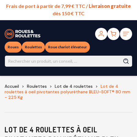
Frais de port à partir de 7,99 € TTC /
Livraison gratuite
dès 150 € TTC
Roues
Roulettes
Roue chariot élévateur
Accueil
Roulettes
Lot de 4 roulettes
Lot de 4
roulettes à oeil pivotantes polyuréthane BLEU-SOFT® 80 mm
- 225 Kg
LOT DE 4 ROULETTES À OEIL