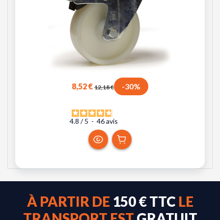
8,52 €
-30%
12,18 €
4.8
/
5
-
46
avis
À PARTIR DE
150 € TTC
LE
TRANSPORT EST
GRATUIT