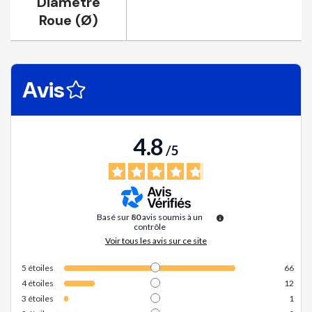
Diamètre
Roue (Ø)
Avis
4.8
/
5
Basé sur
80
avis soumis à un
contrôle
Voir tous les avis sur ce site
5
étoiles
66
4
étoiles
12
3
étoiles
1