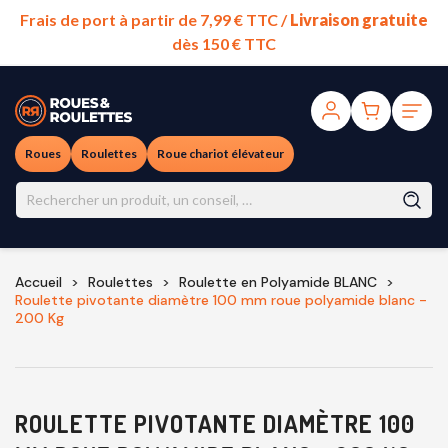
Frais de port à partir de 7,99 € TTC /
Livraison gratuite
dès 150 € TTC
Roues
Roulettes
Roue chariot élévateur
Accueil
Roulettes
Roulette en Polyamide BLANC
Roulette pivotante diamètre 100 mm roue polyamide blanc -
200 Kg
ROULETTE PIVOTANTE DIAMÈTRE 100