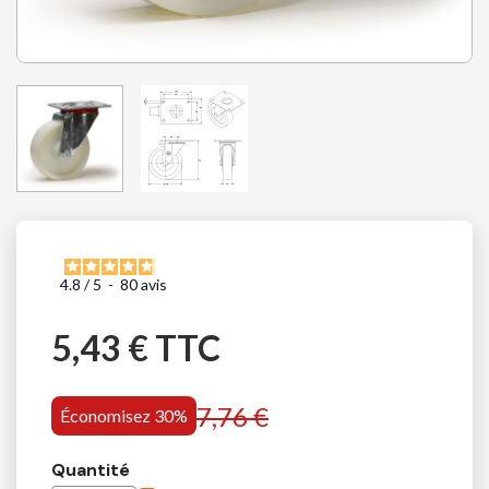
4.8
/
5
-
80
avis
5,43 € TTC
7,76 €
Économisez 30%
Quantité