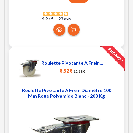
4.9
/
5
-
23
avis
PROMO !
Roulette Pivotante À Frein...
8,52 €
12,18 €
Roulette Pivotante À Frein Diamètre 100
Mm Roue Polyamide Blanc - 200 Kg