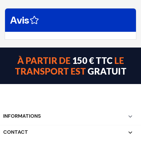
Avis
À PARTIR DE
150 € TTC
LE
TRANSPORT EST
GRATUIT
INFORMATIONS

CONTACT
keyboard_arrow_down