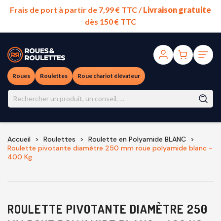
Frais de port à partir de 7,99 € TTC /
Livraison gratuite
dès 150 € TTC
Roues
Roulettes
Roue chariot élévateur
Accueil
Roulettes
Roulette en Polyamide BLANC
Roulette pivotante diamètre 250 mm roue polyamide blanc -
400 Kg
ROULETTE PIVOTANTE DIAMÈTRE 250