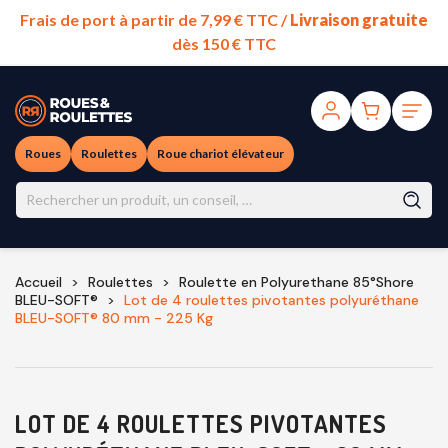
Frais de port à partir de 7,99 € TTC /
Livraison gratuite
dès 150 € TTC
Roues
Roulettes
Roue chariot élévateur
Accueil
Roulettes
Roulette en Polyurethane 85°Shore
BLEU-SOFT®
Lot de 4 roulettes pivotantes polyuréthane
BLEU-SOFT® 80 mm - 225 Kg
LOT DE 4 ROULETTES PIVOTANTES