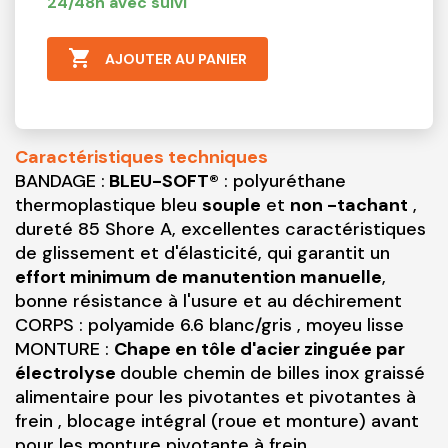
24/48h avec suivi

AJOUTER AU PANIER
Caractéristiques techniques
BANDAGE :
BLEU-SOFT®
: polyuréthane
thermoplastique bleu
souple
et
non -tachant
,
dureté 85 Shore A, excellentes caractéristiques
de glissement et d'élasticité, qui garantit un
effort minimum de manutention manuelle
,
bonne résistance à l'usure et au déchirement
CORPS : polyamide 6.6 blanc/gris , moyeu lisse
MONTURE :
Chape en tôle d'acier zinguée par
électrolyse
double chemin de billes inox graissé
alimentaire pour les pivotantes et pivotantes à
frein , blocage intégral (roue et monture) avant
pour les monture pivotante à frein