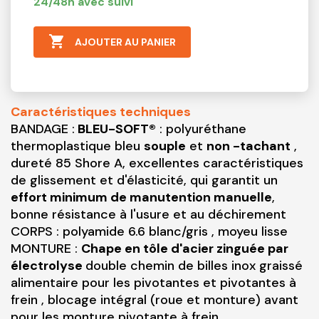
24/48h avec suivi

AJOUTER AU PANIER
Caractéristiques techniques
BANDAGE :
BLEU-SOFT®
: polyuréthane
thermoplastique bleu
souple
et
non -tachant
,
dureté 85 Shore A, excellentes caractéristiques
de glissement et d'élasticité, qui garantit un
effort minimum de manutention manuelle
,
bonne résistance à l'usure et au déchirement
CORPS : polyamide 6.6 blanc/gris , moyeu lisse
MONTURE :
Chape en tôle d'acier zinguée par
électrolyse
double chemin de billes inox graissé
alimentaire pour les pivotantes et pivotantes à
frein , blocage intégral (roue et monture) avant
pour les monture pivotante à frein