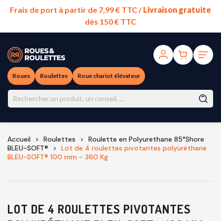
Frais de port à partir de 7,99 € TTC /
Livraison gratuite
dès 150 € TTC
Roues
Roulettes
Roue chariot élévateur
Accueil
Roulettes
Roulette en Polyurethane 85°Shore
BLEU-SOFT®
Lot de 4 roulettes pivotantes polyuréthane
BLEU-SOFT® 100 mm - 360 Kg
LOT DE 4 ROULETTES PIVOTANTES