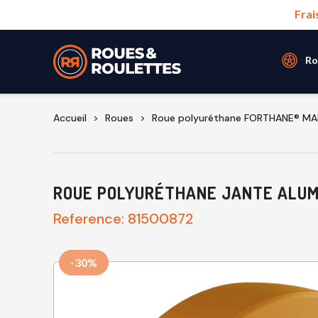
Frai
Ro
Accueil
Roues
Roue polyuréthane FORTHANE® M
ROUE POLYURÉTHANE JANTE ALUMI
Reference:
81500872
-30%