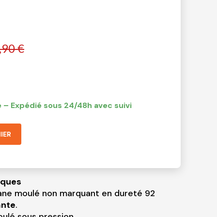
,90 €
 – Expédié sous 24/48h avec suivi
IER
iques
ane moulé non marquant en dureté 92
ante
.
ulé sous pression