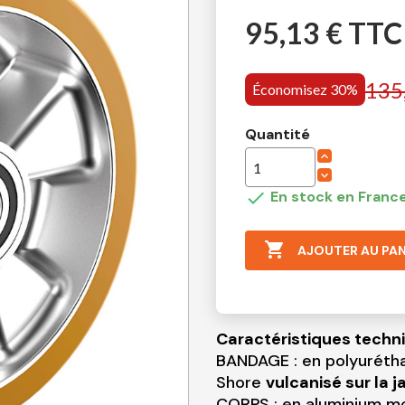
95,13 € TTC
135
Économisez 30%
Quantité

En stock en France

AJOUTER AU PAN
Caractéristiques techn
BANDAGE : en polyuréth
Shore
vulcanisé sur la j
CORPS : en aluminium mo