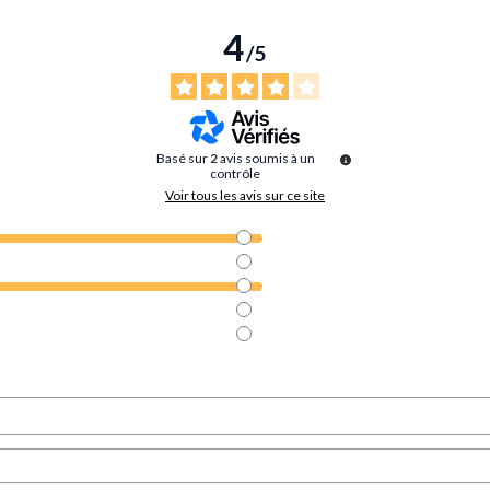
4
/
5
Basé sur
2
avis soumis à un
contrôle
Voir tous les avis sur ce site