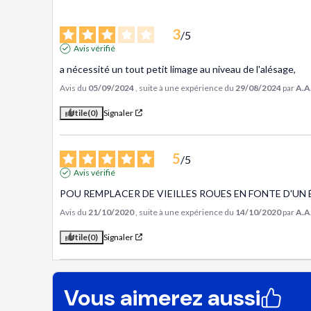
3
/
5
Avis vérifié
a nécessité un tout petit limage au niveau de l'alésage,
Avis du
05/09/2024
, suite à une expérience du
29/08/2024
par
A.A
Utile
(0)
Signaler
5
/
5
Avis vérifié
POU REMPLACER DE VIEILLES ROUES EN FONTE D'UN
Avis du
21/10/2020
, suite à une expérience du
14/10/2020
par
A.A
Utile
(0)
Signaler
Vous aimerez aussi