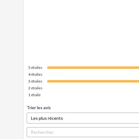
5
étoiles
4
étoiles
3
étoiles
2
étoiles
1
étoile
Trier les avis