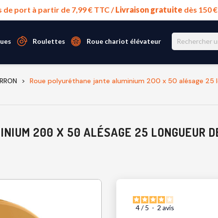
s de port à partir de 7,99 € TTC /
Livraison gratuite
dès 150 
ues
Roulettes
Roue chariot élévateur
ARRON
Roue polyuréthane jante aluminium 200 x 50 alésage 25
NIUM 200 X 50 ALÉSAGE 25 LONGUEUR D
4
/
5
-
2
avis