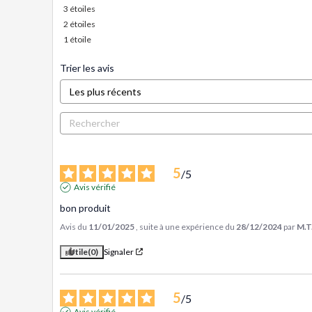
3
étoiles
2
étoiles
1
étoile
Trier les avis
5
/
5
Avis vérifié
bon produit
Avis du
11/01/2025
, suite à une expérience du
28/12/2024
par
M.T
Utile
(0)
Signaler
5
/
5
Avis vérifié