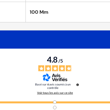
100 Mm
4.8
/
5
Basé sur
6
avis soumis à un
contrôle
Voir tous les avis sur ce site