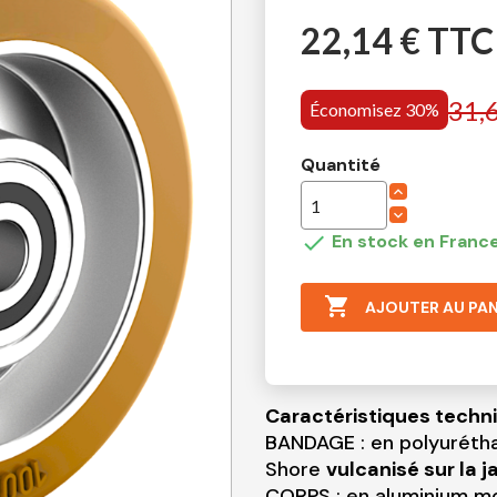
22,14 € TTC
31,
Économisez 30%
Quantité

En stock en France

AJOUTER AU PAN
Caractéristiques techn
BANDAGE : en polyuréth
Shore
vulcanisé sur la j
CORPS : en aluminium mo