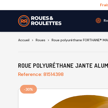
Frai
Ro
Accueil
Roues
Roue polyuréthane FORTHANE® M
ROUE POLYURÉTHANE JANTE ALUMI
Reference:
81514398
-30%