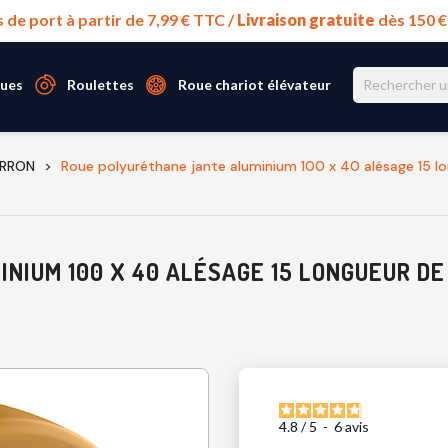
s de port à partir de 7,99 € TTC /
Livraison gratuite
dès 150 
ues
Roulettes
Roue chariot élévateur
ARRON
Roue polyuréthane jante aluminium 100 x 40 alésage 15
NIUM 100 X 40 ALÉSAGE 15 LONGUEUR DE
4.8
/
5
-
6
avis