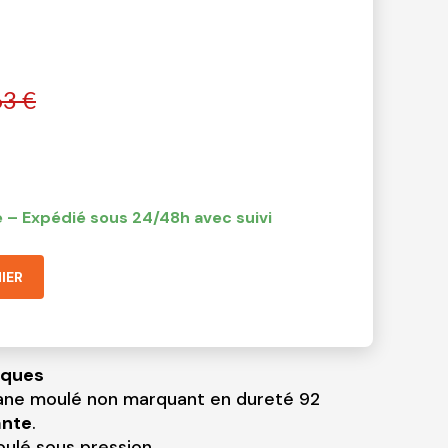
63 €
 – Expédié sous 24/48h avec suivi
IER
iques
ane moulé non marquant en dureté 92
ante
.
ulé sous pression