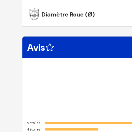
Diamètre Roue (Ø)
Avis
5
étoiles
4
étoiles