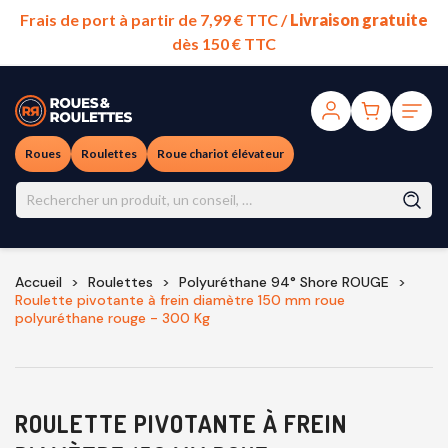
Frais de port à partir de 7,99 € TTC /
Livraison gratuite
dès 150 € TTC
Roues
Roulettes
Roue chariot élévateur
Accueil
Roulettes
Polyuréthane 94° Shore ROUGE
Roulette pivotante à frein diamètre 150 mm roue
polyuréthane rouge - 300 Kg
ROULETTE PIVOTANTE À FREIN