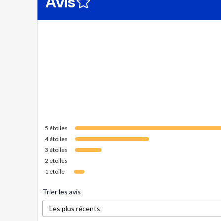
Avis
5
étoiles
4
étoiles
3
étoiles
2
étoiles
1
étoile
Trier les avis