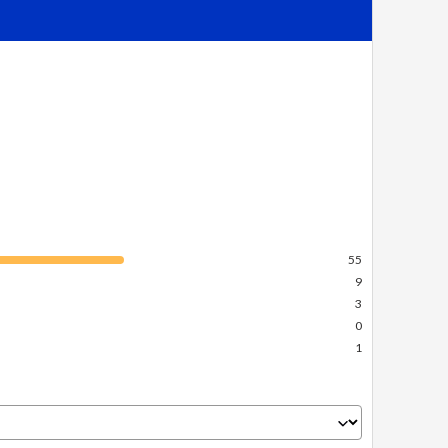
Essayez notre recherche simplifiée
55
9
3
0
1