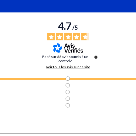
4.7
/
5
Basé sur
68
avis soumis à un
contrôle
Voir tous les avis sur ce site