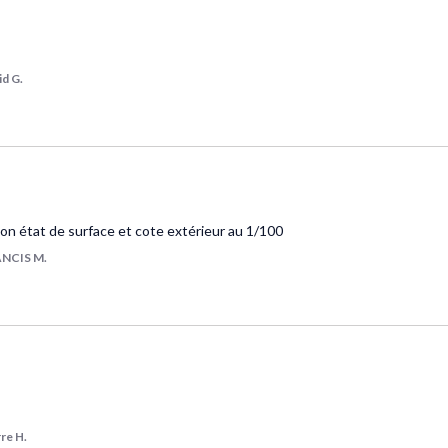
id G.
 bon état de surface et cote extérieur au 1/100
NCIS M.
re H.