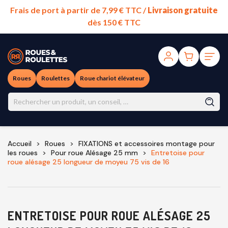
Frais de port à partir de 7,99 € TTC /
Livraison gratuite
dès 150 € TTC
Roues
Roulettes
Roue chariot élévateur
Accueil
Roues
FIXATIONS et accessoires montage pour
les roues
Pour roue Alésage 25 mm
Entretoise pour
roue alésage 25 longueur de moyeu 75 vis de 16
ENTRETOISE POUR ROUE ALÉSAGE 25