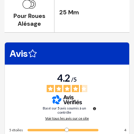
25 Mm
Pour Roues
Alésage
Avis
4.2
/
5
Basé sur
5
avis soumis à un
contrôle
Voir tous les avis sur ce site
5
étoiles
4