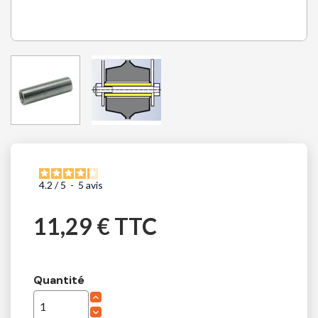
4.2
/
5
-
5
avis
11,29 € TTC
Quantité