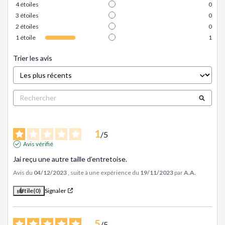
4
étoiles
0
3
étoiles
0
2
étoiles
0
1
étoile
1
Trier les avis
1
/
5
Avis vérifié
Jai reçu une autre taille d’entretoise.
Avis du
04/12/2023
, suite à une expérience du
19/11/2023
par
A.A.
Utile
(0)
Signaler
5
/
5