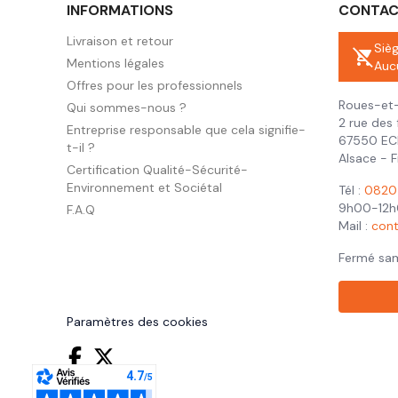
INFORMATIONS
CONTA
Livraison et retour
Siè
remove_shopping_cart
Mentions légales
Auc
Offres pour les professionnels
Roues-et-
Qui sommes-nous ?
2 rue des 
Entreprise responsable que cela signifie-
67550 E
t-il ?
Alsace - 
Certification Qualité-Sécurité-
Environnement et Sociétal
Tél :
0820 
9h00-12h
F.A.Q
Mail :
con
Fermé sa
Paramètres des cookies
Facebook
Twitter