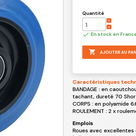
Quantité

En stock en France

AJOUTER AU PAN
Caractéristiques tech
BANDAGE : en caoutch
tachant, dureté 70 Shor
CORPS : en polyamide 6.6
ROULEMENT : 2 x rouleme
Emplois
Roues avec excellentes c