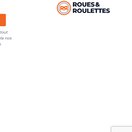
tout
la nos
s