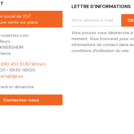
CT
LETTRE D'INFORMATIONS
ge social de 2GT
une vente sur place
Vous pouvez vous désinscrire à 
roulettes.com
moment. Vous trouverez pour ce
fleurs
informations de contact dans le
CKWERSHEIM
conditions d'utilisation du site.
France
690 452 (0,167 €/min)
00 • 13h30-16h00
tact@2gt.eu
medi et dimanche
Contactez-nous