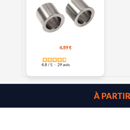
4,89 €
4.8
/
5
-
29
avis
À PARTI