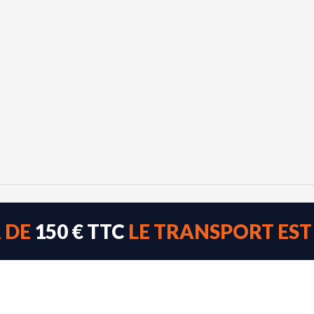
R DE
150 € TTC
LE TRANSPORT ES