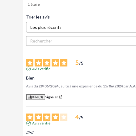
1
étoile
Trier les avis
5
/
5
Avis vérifié
Bien
Avis du
29/06/2024
, suite à une expérience du
15/06/2024
par
A.A
Utile
(0)
Signaler
4
/
5
Avis vérifié
//////