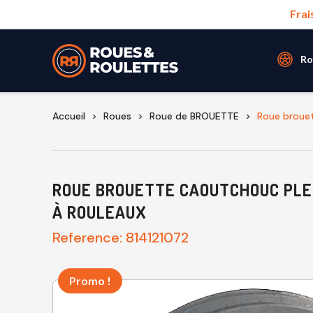
Frai
Ro
Accueil
Roues
Roue de BROUETTE
Roue brouet
ROUE BROUETTE CAOUTCHOUC PLEI
À ROULEAUX
Reference:
814121072
Promo !