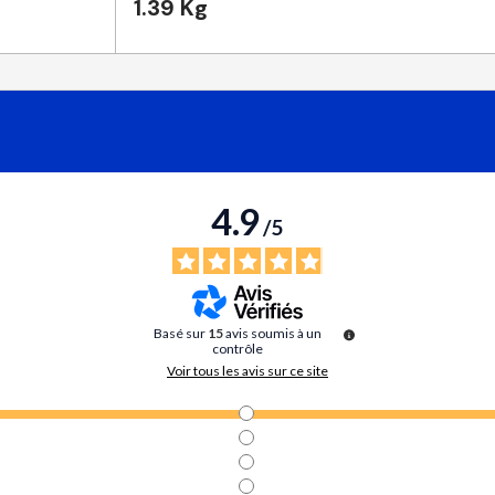
1.39 Kg
4.9
/
5
Basé sur
15
avis soumis à un
contrôle
Voir tous les avis sur ce site