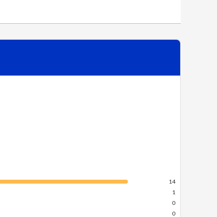
Vous ne savez pas quel article choisir ?
Essayez notre recherche simplifiée
14
1
0
0