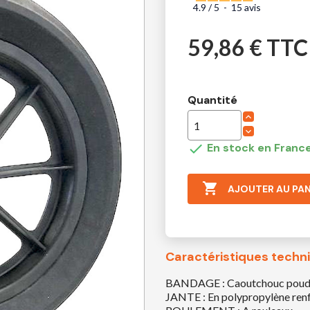
4.9
/
5
-
15
avis
59,86 € TTC
Quantité

En stock en France

AJOUTER AU PAN
Caractéristiques techn
BANDAGE : Caoutchouc poudret
JANTE : En polypropylène renf