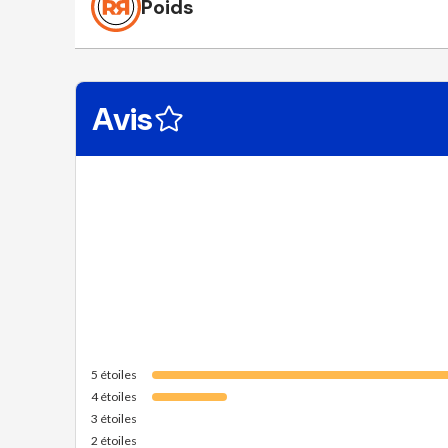
Poids
Avis
5
étoiles
4
étoiles
3
étoiles
2
étoiles