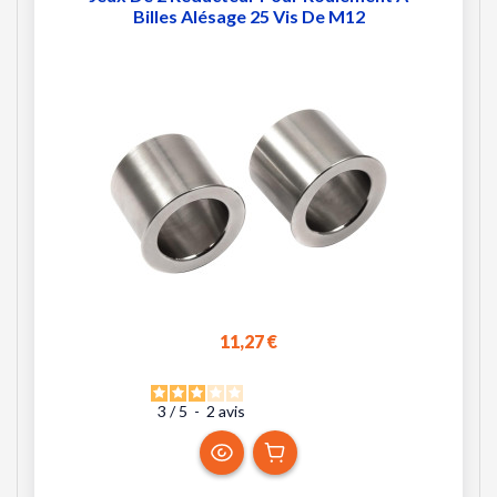
Billes Alésage 25 Vis De M12
11,27 €
3
/
5
-
2
avis