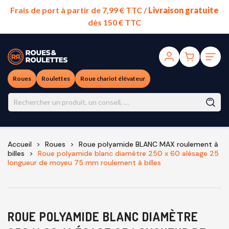
Frais de port à partir de 7,99 € TTC /
Livraison gratuite
dès 150 € TTC
Roues
Roulettes
Roue chariot élévateur
Accueil
Roues
Roue polyamide BLANC MAX roulement à
billes
Roue polyamide blanc diamètre 250 x 60 alésage 25
longueur de moyeu 75 mm roulement à billes
ROUE POLYAMIDE BLANC DIAMÈTRE