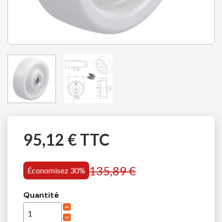
95,12 € TTC
135,89 €
Économisez 30%
Quantité