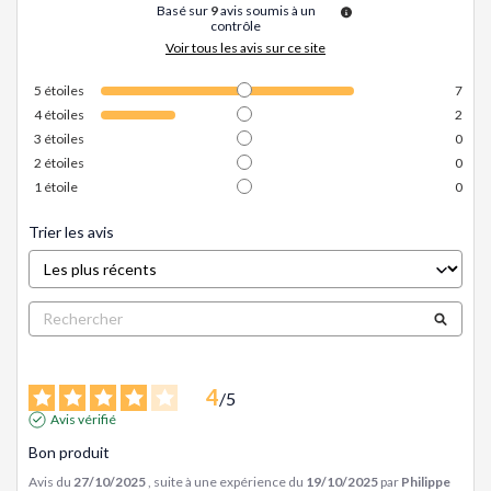
Basé sur
9
avis soumis à un
contrôle
Voir tous les avis sur ce site
5
étoiles
7
4
étoiles
2
3
étoiles
0
2
étoiles
0
1
étoile
0
Trier les avis
4
/
5
Avis vérifié
Bon produit
Avis du
27/10/2025
, suite à une expérience du
19/10/2025
par
Philippe