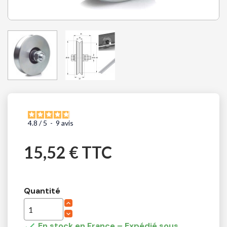
4.8
/
5
-
9
avis
15,52 € TTC
Quantité

En stock en France – Expédié sous