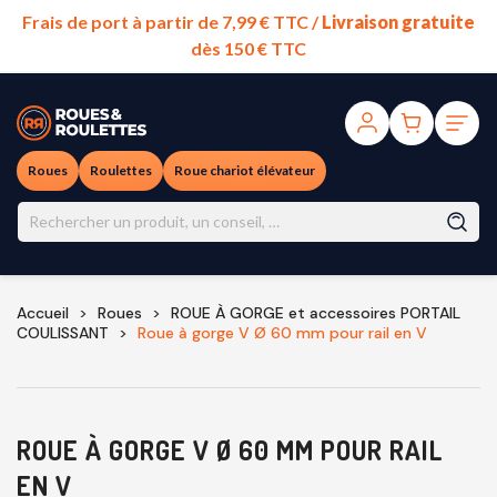
Frais de port à partir de 7,99 € TTC /
Livraison gratuite
dès 150 € TTC
Roues
Roulettes
Roue chariot élévateur
Accueil
Roues
ROUE À GORGE et accessoires PORTAIL
COULISSANT
Roue à gorge V Ø 60 mm pour rail en V
ROUE À GORGE V Ø 60 MM POUR RAIL
EN V