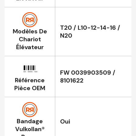
T20 / L10-12-14-16 /
Modèles De
N20
Chariot
Élévateur
FW 0039903509 /
Référence
8101622
Pièce OEM
Bandage
Oui
Vulkollan®