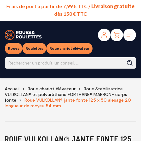
Frais de port à partir de 7,99 € TTC /
Livraison gratuite
dès 150 € TTC
Roues
Roulettes
Roue chariot élévateur
Accueil
Roue chariot élévateur
Roue Stabilisatrice
VULKOLLAN® et polyuréthane FORTHANE® MARRON- corps
fonte
Roue VULKOLLAN® jante fonte 125 x 50 alésage 20
longueur de moyeu 54 mm
ROUE VULKOLLAN® JANTE FONTE 125