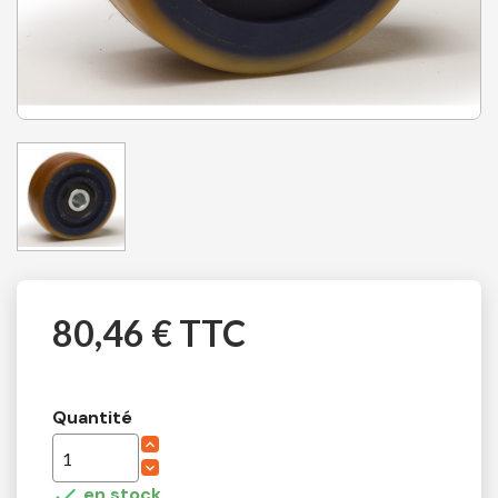
80,46 € TTC
Quantité

en stock