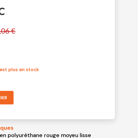
C
,06 €
'est plus en stock
IER
iques
n polyuréthane rouge moyeu lisse