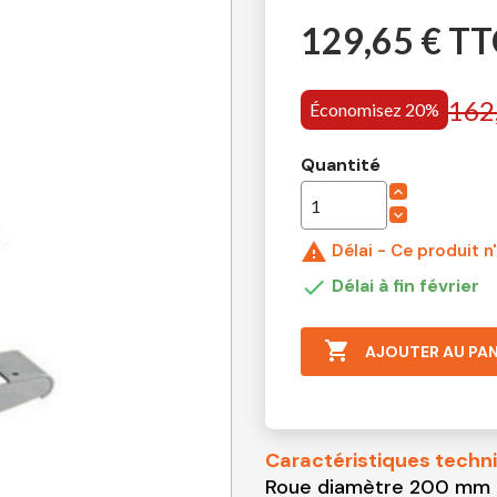
129,65 € TT
162
Économisez 20%
Quantité

Délai - Ce produit n

Délai à fin février

AJOUTER AU PAN
Caractéristiques techn
Roue diamètre 200 mm e