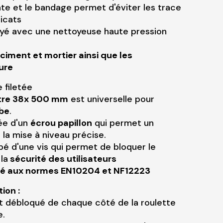
te et le bandage permet d'éviter les trace
licats
yé avec une nettoyeuse haute pression
 ciment et mortier ainsi que les
ure
e filetée
ètre 38x 500 mm
est universelle pour
be
.
pée d'un
écrou papillon
qui permet un
 la mise à niveau précise.
ipé d'une vis qui permet de bloquer le
la
sécurité des utilisateurs
mé aux normes EN10204 et NF12223
tion :
t débloqué de chaque côté de la roulette
e.