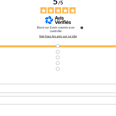
5
/
5
Basé sur
2
avis soumis à un
contrôle
Voir tous les avis sur ce site