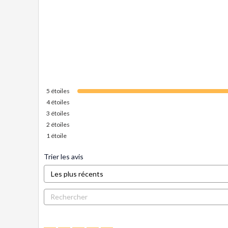
5
étoiles
4
étoiles
3
étoiles
2
étoiles
1
étoile
Trier les avis